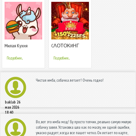
Милая Кухня
CΛΟΤΟΚИΗΓ
Подробнее...
Подробнее...
Чистая имба, собачка летает! Очень годно!
baklab
26
мая 2026
18:40
Во, вот это имба мод! Бу просто топчик, реально самую милую
собачку завел. Установка шла как по маслу, ни одной ошибки,
ужасно радует, когда все пашет четко. Он летает по карте,