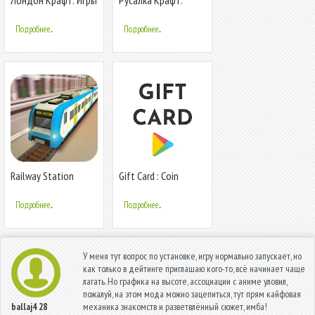
в крафтинг и
Строительство под
строительство
водой для девочек
Подробнее...
Подробнее...
Railway Station
Gift Card : Coin
Крафт: Симулятор
Collector
поезда 2019
Подробнее...
Подробнее...
У меня тут вопрос по установке, игру нормально запускает, но
как только в дейтинге приглашаю кого-то, всё начинает чаще
лагать. Но графика на высоте, ассоциации с аниме уловил,
пожалуй, на этом мода можно зацепиться, тут прям кайфовая
механика знакомств и разветвлённый сюжет, имба!
ballaj4
28