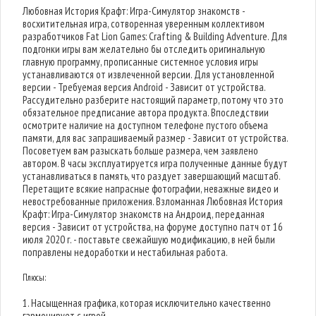
Любовная История Крафт: Игра-Симулятор знакомств -
восхитительная игра, сотворенная уверенным коллективом
разработчиков Fat Lion Games: Crafting & Building Adventure. Для
подгонки игры вам желательно бы отследить оригинальную
главную программу, прописанные системное условия игры
устанавливаются от извлеченной версии. Для установленной
версии - Требуемая версия Android - Зависит от устройства.
Рассудительно разберите настоящий параметр, потому что это
обязательное предписание автора продукта. Впоследствии
осмотрите наличие на доступном телефоне пустого объема
памяти, для вас запрашиваемый размер - Зависит от устройства.
Посоветуем вам разыскать больше размера, чем заявлено
автором. В часы эксплуатируется игра полученные данные будут
устанавливаться в память, что раздует завершающий масштаб.
Перетащите всякие напрасные фотографии, неважные видео и
невостребованные приложения. Взломанная Любовная История
Крафт: Игра-Симулятор знакомств на Андроид, переданная
версия - Зависит от устройства, на форуме доступно патч от 16
июля 2020 г. - поставьте свежайшую модификацию, в ней были
поправлены недоработки и нестабильная работа.
Плюсы:
1. Насыщенная графика, которая исключительно качественно
гармонирует с игрой.