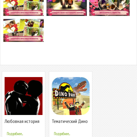
Любовная история
Тематический Дино
18+ на русском
Парк Крафт: Парк
Динозавров
Подробнее...
Подробнее...