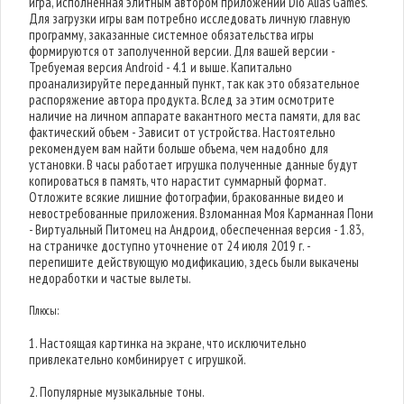
игра, исполненная элитным автором приложений Dio Alias Games.
Для загрузки игры вам потребно исследовать личную главную
программу, заказанные системное обязательства игры
формируются от заполученной версии. Для вашей версии -
Требуемая версия Android - 4.1 и выше. Капитально
проанализируйте переданный пункт, так как это обязательное
распоряжение автора продукта. Вслед за этим осмотрите
наличие на личном аппарате вакантного места памяти, для вас
фактический объем - Зависит от устройства. Настоятельно
рекомендуем вам найти больше объема, чем надобно для
установки. В часы работает игрушка полученные данные будут
копироваться в память, что нарастит суммарный формат.
Отложите всякие лишние фотографии, бракованные видео и
невостребованные приложения. Взломанная Моя Карманная Пони
- Виртуальный Питомец на Андроид, обеспеченная версия - 1.83,
на страничке доступно уточнение от 24 июля 2019 г. -
перепишите действующую модификацию, здесь были выкачены
недоработки и частые вылеты.
Плюсы:
1. Настоящая картинка на экране, что исключительно
привлекательно комбинирует с игрушкой.
2. Популярные музыкальные тоны.