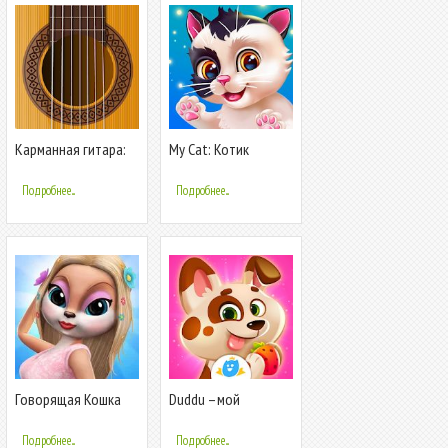
Карманная гитара:
My Cat: Котик
приложение Virtual
Тамагочи
Guitar Pro
Подробнее...
Подробнее...
Говорящая Кошка
Duddu –мой
Кими: Мой
виртуальный
Виртуальный
питомец
Подробнее...
Подробнее...