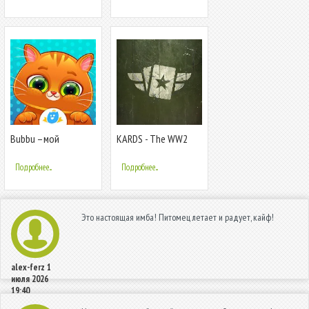
Питомец
Bubbu –мой
KARDS - The WW2
виртуальный
Card Game
питомец
Подробнее...
Подробнее...
Это настоящая имба! Питомец летает и радует, кайф!
alex-ferz
1
июля 2026
19:40