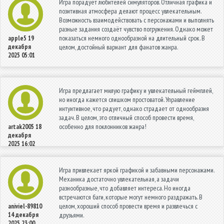
Игра порадует любителей симуляторов. Отличная графика и
позитивная атмосфера делают процесс увлекательным.
Возможность взаимодействовать с персонажами и выполнять
разные задания создаёт чувство погружения. Однако может
показаться немного однообразной на длительный срок. В
apple5
19
декабря
целом, достойный вариант для фанатов жанра.
2025 05:01
Игра предлагает милую графику и увлекательный геймплей,
но иногда кажется слишком простоватой. Управление
интуитивное, что радует, однако страдает от однообразия
задач. В целом, это отличный способ провести время,
особенно для поклонников жанра!
artak2005
18
декабря
2025 16:02
Игра привлекает яркой графикой и забавными персонажами.
Механика достаточно увлекательная, а задачи
разнообразные, что добавляет интереса. Но иногда
встречаются баги, которые могут немного раздражать. В
целом, хороший способ провести время и развлечься с
aniviel-89810
14 декабря
друзьями.
2025 23:00