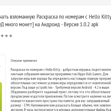
чать взломанную Раскраска по номерам с Hello Kitt
Д много монет] на Андроид - Версия 1.0.2 apk
Описание приложения
-
Раскраска по номерам с Hello Kitty - добротная игрушка, подготовлен
элитным собранием именитых программистов Hippo Kids Games. Для
загрузки игры вам хорошо бы определить настоящую главную програм
обязательные системное условия игры определяются от извлеченной
версии. Под ваше устройство - Требуемая версия Android - 4.2 и выше.
Обдуманно разберите заданный пункт, потому что это обязательное
предписание издателя приложения. Потом осмотрите наличие на ли
планшете вакантного пространства памяти, для вас запрашиваемый
размер - 37M. Напоминаем вам разыскать больше объема, чем заявлен
автором. В часы эксплуатируется игрушка дополнительные файлы бу