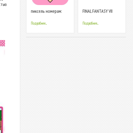
стью
пиксель номерам:
FINAL FANTASY VII
раскраска по
номерам по цифрам
Подробнее...
Подробнее...