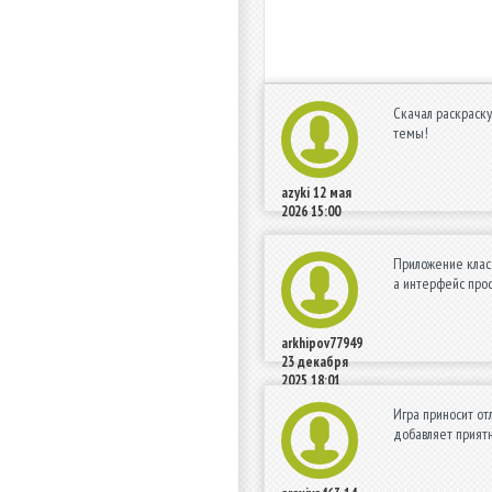
Скачал раскраску
темы!
azyki
12 мая
2026 15:00
Приложение класс
а интерфейс прос
arkhipov77949
23 декабря
2025 18:01
Игра приносит от
добавляет приятн