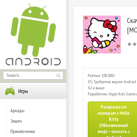
Ска
[МО
Рейтинг: 100 000+
OS: Требуемая версия Android 
4.2 и выше
Игры
Разработчик: Hippo Kids Games
Раскраска по
Аркады
номерам с Hello
Kitty
Экшен
(Обновленный
Приключения
мод) — скачать с