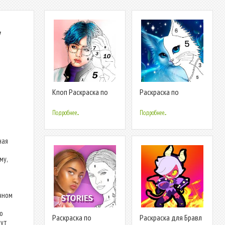
y
Кпоп Раскраска по
Раскраска по
Номерам
Номерам, Картины
Подробнее...
Подробнее...
ная
му,
чном
о
Раскраска по
Раскраска для Бравл
дут