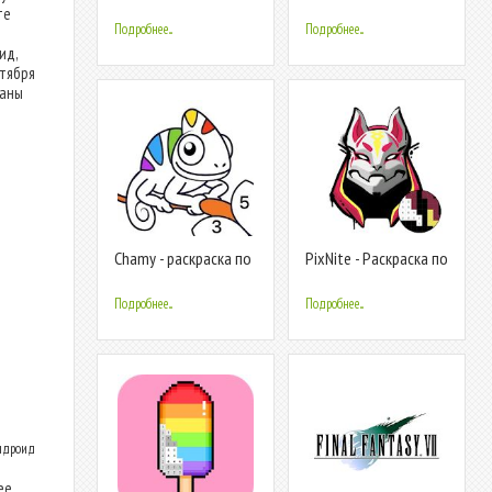
номерам - раскраска с
Старс по номерам
те
сюжетом
Подробнее...
Подробнее...
ид,
нтября
ваны
Chamy - раскраска по
PixNite - Раскраска по
номерам
номерам
Подробнее...
Подробнее...
Андроид
ее