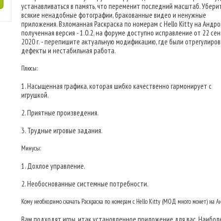
устанавливаться в память, что переменит последний масштаб. Убери
всякие ненадобные фотографии, бракованные видео и ненужные
приложения. Взломанная Раскраска по номерам с Hello Kitty на Андро
полученная версия - 1.0.2, на форуме доступно исправление от 22 се
2020 г. - перепишите актуальную модификацию, где были отрегулиро
дефекты и нестабильная работа.
Плюсы:
1. Насыщенная графика, которая шибко качественно гармонирует с
игрушкой.
2. Приятные произведения.
3. Трудные игровые задания.
Минусы:
1. Дохлое управление.
2. Необоснованные системные потребности.
Кому необходимо скачать Раскраска по номерам с Hello Kitty (МОД много монет) на 
Вам подходят игры, итак установленное приложение для вас. Наибол