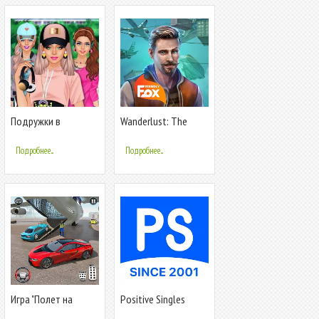
Подружки в
Wanderlust: The
колледже -
Bermuda Secret
одевалки и макияж
Подробнее...
Подробнее...
Игра "Полет на
Positive Singles
самолете 3d"
Herpes Dating