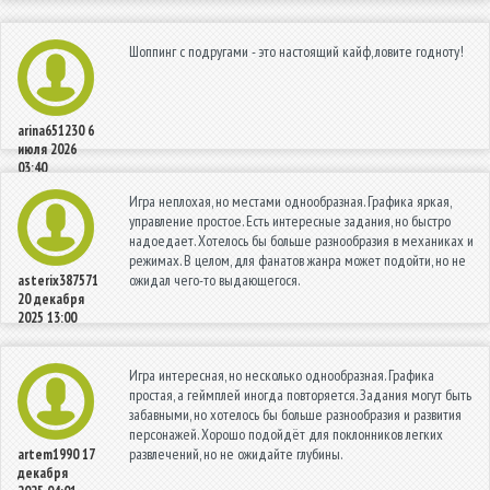
Шоппинг с подругами - это настоящий кайф, ловите годноту!
arina651230
6
июля 2026
03:40
Игра неплохая, но местами однообразная. Графика яркая,
управление простое. Есть интересные задания, но быстро
надоедает. Хотелось бы больше разнообразия в механиках и
режимах. В целом, для фанатов жанра может подойти, но не
ожидал чего-то выдающегося.
asterix387571
20 декабря
2025 13:00
Игра интересная, но несколько однообразная. Графика
простая, а геймплей иногда повторяется. Задания могут быть
забавными, но хотелось бы больше разнообразия и развития
персонажей. Хорошо подойдёт для поклонников легких
развлечений, но не ожидайте глубины.
artem1990
17
декабря