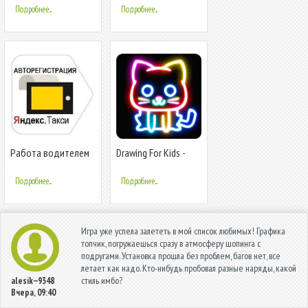
Подробнее...
Подробнее...
Работа водителем
Drawing For Kids -
Яндекс Такси в
Glow Draw
Таксометре PRO и
Подробнее...
Подробнее...
Игра уже успела залететь в мой список любимых! Графика
топчик, погружаешься сразу в атмосферу шопинга с
подругами. Установка прошла без проблем, багов нет, все
летает как надо. Кто-нибудь пробовал разные наряды, какой
стиль имбо?
alesik--9348
Вчера, 09:40