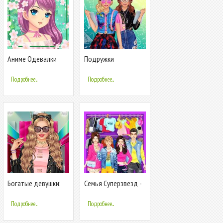
Аниме Одевалки
Подружки
для девочек
Старшеклассницы -
одевалки и макияж
Подробнее...
Подробнее...
Богатые девушки:
Семья Суперзвезд -
Сумасшедший
Семейные одевалки
шоппинг!
Подробнее...
Подробнее...