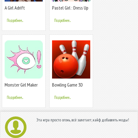
A Girl Adrift
Pastel Girl : Dress Up
Game
Подробнее...
Подробнее...
Monster Girl Maker
Bowling Game 3D
Подробнее...
Подробнее...
Эта игра просто огонь, всё залетает, кайф добавлять моды!