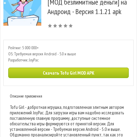
[МОД безлимитные деньги] на
Андроид - Версия 1.1.21 apk
Рейтинг: 5 000 000+
OS: Требуемая версия Android - 5.0 и выше
Разработчик: JoyPac
Скачать Tofu Girl MOD APK
Описание приложения
Tofu Girl - добротная игрушка, подготовленная элитным автором
приложений JoyPac. Для загрузки игры вам надобно исследовать
поставленную главную программу, доступные системное
обязательства игры формируются от принятой версии. Для
установленной версии - Требуемая версия Android - 5.0 и выше.
Обдуманно проанализируйте установленный пункт, так как это