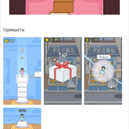
Скриншоты: