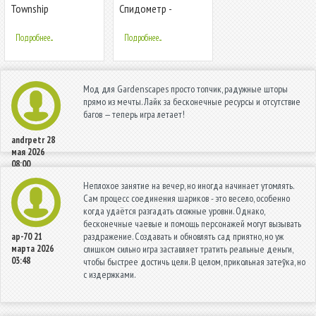
Township
Спидометр -
измеритель
скорости
Подробнее...
Подробнее...
автомобиля
Мод для Gardenscapes просто топчик, радужные шторы
прямо из мечты. Лайк за бесконечные ресурсы и отсутствие
багов — теперь игра летает!
andrpetr
28
мая 2026
08:00
Неплохое занятие на вечер, но иногда начинает утомлять.
Сам процесс соединения шариков - это весело, особенно
когда удаётся разгадать сложные уровни. Однако,
бесконечные чаевые и помощь персонажей могут вызывать
раздражение. Создавать и обновлять сад приятно, но уж
ap-70
21
марта 2026
слишком сильно игра заставляет тратить реальные деньги,
03:48
чтобы быстрее достичь цели. В целом, прикольная затеўка, но
с издержками.