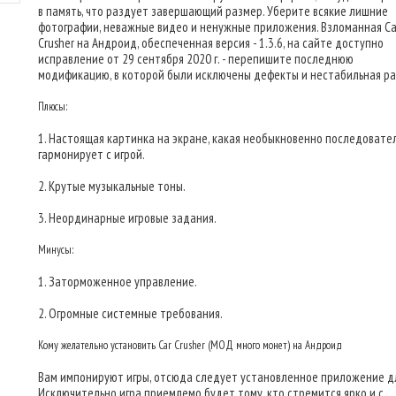
в память, что раздует завершающий размер. Уберите всякие лишние
фотографии, неважные видео и ненужные приложения. Взломанная Ca
Crusher на Андроид, обеспеченная версия - 1.3.6, на сайте доступно
исправление от 29 сентября 2020 г. - перепишите последнюю
модификацию, в которой были исключены дефекты и нестабильная ра
Плюсы:
1. Настоящая картинка на экране, какая необыкновенно последовате
гармонирует с игрой.
2. Крутые музыкальные тоны.
3. Неординарные игровые задания.
Минусы:
1. Заторможенное управление.
2. Огромные системные требования.
Кому желательно установить Car Crusher (МОД много монет) на Андроид
Вам импонируют игры, отсюда следует установленное приложение дл
Исключительно игра приемлемо будет тому, кто стремится ярко и с