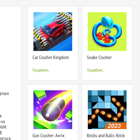
Car Crusher Kingdom
Snake Crusher
Подробнее...
Подробнее...
орошо
е
 на
96M.
В
Gun Crusher: Aнти
Bricks and Balls-Brick
няться