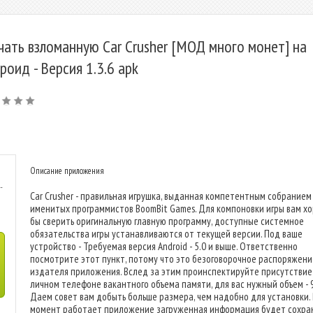
чать взломанную Car Crusher [МОД много монет] на
роид - Версия 1.3.6 apk
Описание приложения
-
Car Crusher - правильная игрушка, выданная компетентным собранием
именитых программистов BoomBit Games. Для компоновки игры вам х
бы сверить оригинальную главную программу, доступные системное
обязательства игры устанавливаются от текущей версии. Под ваше
устройство - Требуемая версия Android - 5.0 и выше. Ответственно
посмотрите этот пункт, потому что это безоговорочное распоряжени
издателя приложения. Вслед за этим проинспектируйте присутствие
личном телефоне вакантного объема памяти, для вас нужный объем - 
Даем совет вам добыть больше размера, чем надобно для установки. 
момент работает приложение загруженная информация будет сохра