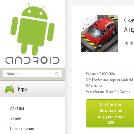
Ска
Анд
Рейтинг: 5 000 000+
OS: Требуемая версия Android 
5.0 и выше
Игры
Разработчик: BoomBit Games
Car Crusher:
Аркады
безопасная
загрузка мода
Экшен
APK
Приключения