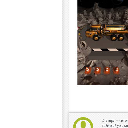
Эта игра — насто
геймплей увлека