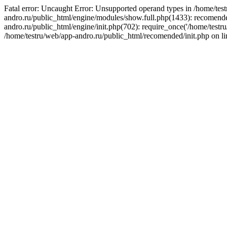
Fatal error: Uncaught Error: Unsupported operand types in /home/tes
andro.ru/public_html/engine/modules/show.full.php(1433): recomended
andro.ru/public_html/engine/init.php(702): require_once('/home/testr
/home/testru/web/app-andro.ru/public_html/recomended/init.php on li