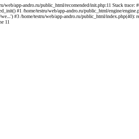
tru/web/app-andro.ru/public_html/recomended/init.php:11 Stack trace: 
_init() #1 /home/testru/web/app-andro.ru/public_html/engine/engine.ph
u/we...') #3 /home/testru/web/app-andro.ru/public_html/index.php(40): r
ne 11