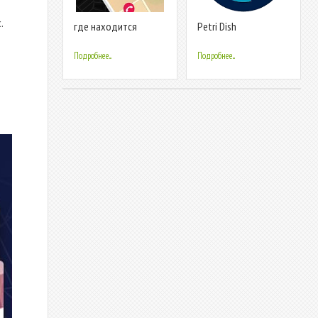
.
где находится
Petri Dish
абонент - поиск по
номеру телефона
Подробнее...
Подробнее...