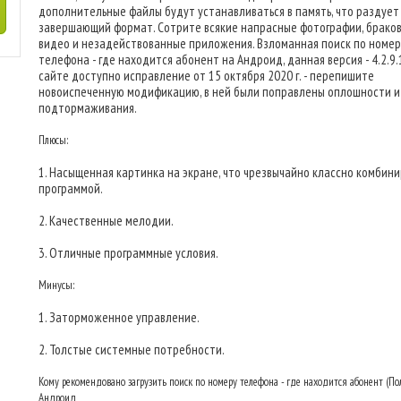
дополнительные файлы будут устанавливаться в память, что раздует
завершающий формат. Сотрите всякие напрасные фотографии, брако
видео и незадействованные приложения. Взломанная поиск по номер
телефона - где находится абонент на Андроид, данная версия - 4.2.9.1
сайте доступно исправление от 15 октября 2020 г. - перепишите
новоиспеченную модификацию, в ней были поправлены оплошности и
подтормаживания.
Плюсы:
1. Насыщенная картинка на экране, что чрезвычайно классно комбини
программой.
2. Качественные мелодии.
3. Отличные программные условия.
Минусы:
1. Заторможенное управление.
2. Толстые системные потребности.
Кому рекомендовано загрузить поиск по номеру телефона - где находится абонент (По
Андроид