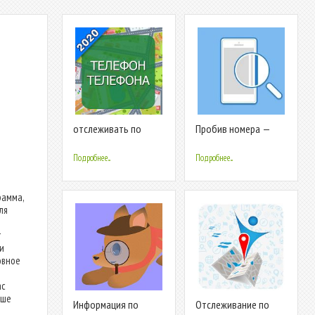
отслеживать по
Пробив номера —
номеру телефона
информация по
бесплатно
номеру телефона
Подробнее...
Подробнее...
рамма,
ля
т
 и
овное
ас
ьше
Информация по
Отслеживание по