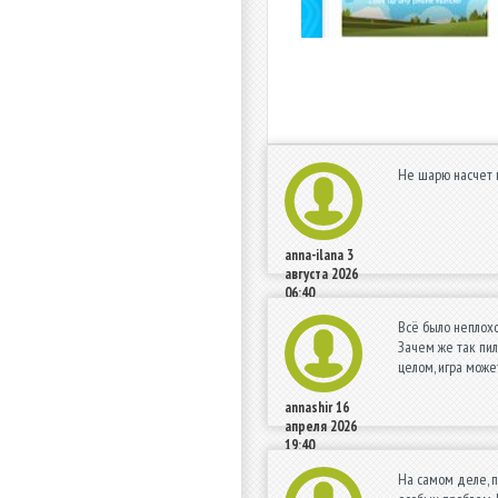
Не шарю насчет п
anna-ilana
3
августа 2026
06:40
Всё было неплохо
Зачем же так пил
целом, игра може
annashir
16
апреля 2026
19:40
На самом деле, п