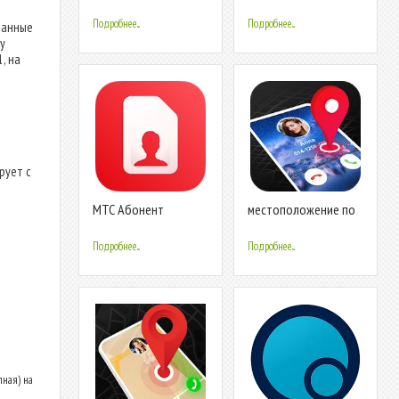
номеру телефона l
номеру телефона
Пробив номера
Подробнее...
Подробнее...
ванные
у
, на
рует с
МТС Абонент
местоположение по
номеру телефона -
геолокация
Подробнее...
Подробнее...
лная) на