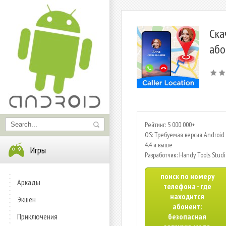
Ска
або
Рейтинг: 5 000 000+
OS: Требуемая версия Android 
4.4 и выше
Игры
Разработчик: Handy Tools Studi
поиск по номеру
Аркады
телефона - где
находится
Экшен
абонент:
Приключения
безопасная