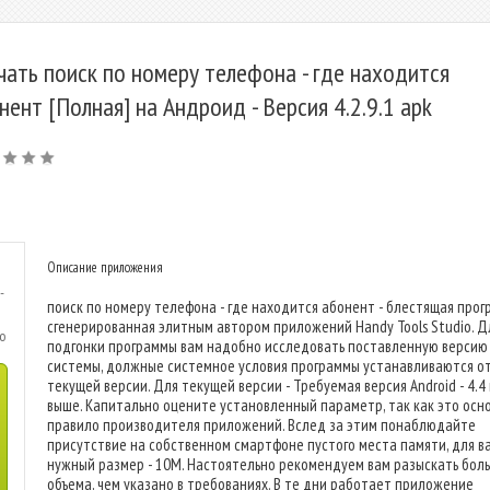
чать поиск по номеру телефона - где находится
нент [Полная] на Андроид - Версия 4.2.9.1 apk
Описание приложения
-
поиск по номеру телефона - где находится абонент - блестящая прог
сгенерированная элитным автором приложений Handy Tools Studio. Д
o
подгонки программы вам надобно исследовать поставленную версию
системы, должные системное условия программы устанавливаются о
текущей версии. Для текущей версии - Требуемая версия Android - 4.4
выше. Капитально оцените установленный параметр, так как это осн
правило производителя приложений. Вслед за этим понаблюдайте
присутствие на собственном смартфоне пустого места памяти, для в
нужный размер - 10M. Настоятельно рекомендуем вам разыскать бол
объема, чем указано в требованиях. В те дни работает приложение