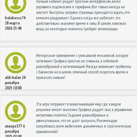
Личный кабинет радует простым интерфейсом, легко
управлять подписками и тарифами. Вот только иногда не
хватает быстроты загрузки страницы, приходится ждать, что
немного раздражает. Однако, когда все работает, это
balabosss74
28 марта
действительно экономит время и силы. В целом, полезная
2026 15:48
вещь, но некоторые моменты требуют оптимизации.
Интересное приложение с уникальной механикой, которое
затягивает. Графика простая, но стильная, а геймплей
разнообразный и затягивающий. Иногда возникают проблемы
с балансом, но в целом, отличный способ скоротать время и
прокачать навыки!
alik-balan
24
декабря
2025 10:00
Эта игра погружает в захватывающий мир, где каждое
решение имеет значение. Графика радует глаз, а управление
интуитивно понятно. Задания разнообразные и
увлекательные, что не даёт заскучать. Рекомендую
попробовать всем любителям динамичных и стратегических
anaspo377
6
декабря
приключений!
2025 02:00