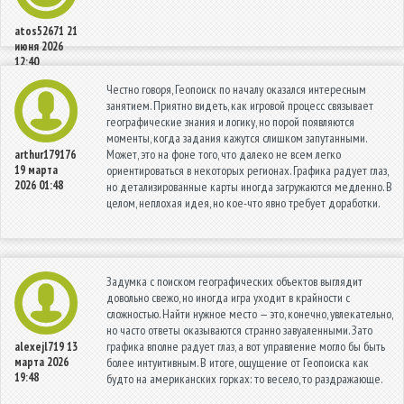
atos52671
21
июня 2026
12:40
Честно говоря, Геопоиск по началу оказался интересным
занятием. Приятно видеть, как игровой процесс связывает
географические знания и логику, но порой появляются
моменты, когда задания кажутся слишком запутанными.
Может, это на фоне того, что далеко не всем легко
arthur179176
19 марта
ориентироваться в некоторых регионах. Графика радует глаз,
2026 01:48
но детализированные карты иногда загружаются медленно. В
целом, неплохая идея, но кое-что явно требует доработки.
Задумка с поиском географических объектов выглядит
довольно свежо, но иногда игра уходит в крайности с
сложностью. Найти нужное место — это, конечно, увлекательно,
но часто ответы оказываются странно завуаленными. Зато
графика вполне радует глаз, а вот управление могло бы быть
alexejl719
13
марта 2026
более интуитивным. В итоге, ощущение от Геопоиска как
19:48
будто на американских горках: то весело, то раздражающе.