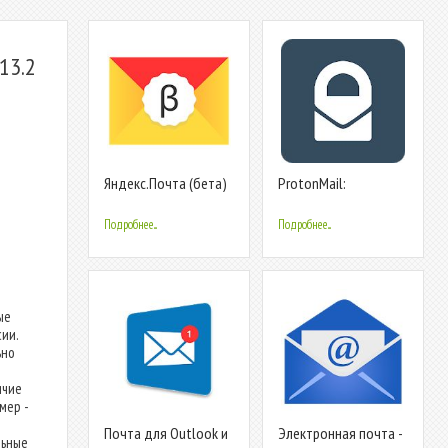
13.2
Яндекс.Почта (бета)
ProtonMail:
шифрованная
электронная почта
Подробнее...
Подробнее...
ые
ии.
ьно
ичие
мер -
Почта для Outlook и
Электронная почта -
льные