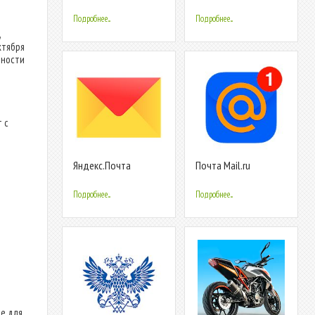
других
почтовый ящик
Подробнее...
Подробнее...
,
ктября
шности
 с
Яндекс.Почта
Почта Mail.ru
Подробнее...
Подробнее...
е для