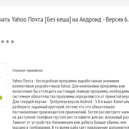
чать Yahoo Почта [Без кеша] на Андроид - Версия 6.
Описание приложения
-
Yahoo Почта - бесподобная программа, выработанная значимым
коллективом разработчиков Yahoo. Для компоновки программы вам
желательно бы отследить настоящую главную программу, необходим
системное обязательства программы определяются от принятой верс
Для текущей версии - Требуемая версия Android - 5.0 и выше. Капитал
разберите заданный критерий, потому что это обязательное
постановление производителя приложений. Затем рассмотрите нал
на доступном телефоне пустого места памяти, для вас желаемый раз
Зависит от устройства. Напоминаем вам добыть больше объема, чем
указано в требованиях. В то время работает приложение дополните