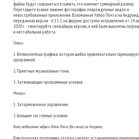
файлы будут сохраняться в память, что изменит суммарный размер.
Перетащите всякие лишние фотографии, поврежденные видео и
невостребованные приложения. Взломанная Yahoo Почта на Андроид
переданная версия - 6.13.2, на форуме доступно исправление от 24 о
2020 г. - смонтируйте свежайшую версию, в ней были выкачены погре
и нестабильная работа.
Плюсы:
1. Великолепная графика, которая шибко привлекательно гармонирует
программой.
2. Приятные музыкальные тоны.
3. Затягивающие программные условия.
Минусы:
1. Заторможенное управление.
2. Большие системные условия.
Кому необходимо забрать Yahoo Почта (Без кеша) на Андроид
Вам подходят программы, отсюда следует установленное приложени