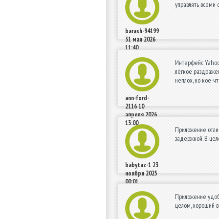
управлять всеми 
barash-94199
31 мая 2026
11:40
Интерфейс Yahoo 
лёгкое раздражен
неплох, но кое-ч
ann-ford-
2116
10
апреля 2026
13:00
Приложение отлич
задержкой. В цел
babytaz-1
23
ноября 2025
00:01
Приложение удобн
целом, хороший в