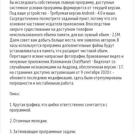
бы исследовать собственную главную программу, доступные
системное условия программы формируются от текущей версии.
Под ваше устройство - Требуемая версия Android - 4.0 и выше.
Сосредоточенно посмотрите заданный пункт, потому что это
основное настояние издателя приложения. Впоследствии
сверьте существование на доступном телефоне
неиспользованного объема памяти, для вас нужный объем - 2,1M.
Даем совет вам добыть больше места, чем заявлено автором. В
часы используется программа дополнительные файлы будут
устанавливаться в память, что расширит чистовой объем.
Перетащите всякие напрасные фотографии, бракованные видео и
ненужные приложения. Взломанная ChatPlanet - Видеочат со
случайными незнакомцами на Андроид, обеспеченная версия - 17,
на страничке доступно актуализация от 9 сентября 2020 г. -
обновите последнюю модификацию, здесь были отрегулированы
погрешности и нестабильная работа.
Плюсы:
1. Крутая графика, что шибко ответственно сочетается с
программой.
2. Отличные мелодии.
3. Затягивающие программные задачи.