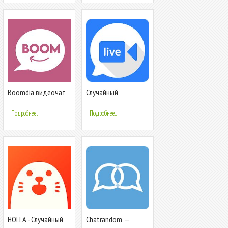
Boomdia видеочат
Случайный
видеочат -
TalkTalkCam
Подробнее...
Подробнее...
HOLLA - Случайный
Chatrandom —