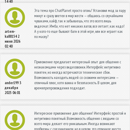
14:40
Эта тема про ChatPlanet просто огонь! Установил мод за пару
минут и сразу влетел в мир жести — общаюсь со случайными
чуваками, кайф, так и забываешь, что это всего лишь
видеочат. Имба, что нет никаких лагов, все летает, как надо!
А у кого-то еще бывают баги в этой игре, или все играет как
artem-
ka88154
2
по маслу?
июня 2026
02:40
Приложение предлагает интересный опыт для общения с
незнакомцами через видеозвонки. Интерфейс интуитивно
понятен, но иногда встречаются технические сбои.
Возможность находить людей со схожими интересами —
отличный плюс, хотя важна и безопасность. В целом, для
ander199
3
декабря
времяпрепровождения подходит.
2025 06:01
Интересное приложение для общения! Интерфейс простой и
интуитивно понятный. Возможность общения с людьми со
всего мира делает его уникальным. Иногда возникают
проблемы с соединением, но в целом, это отличное место