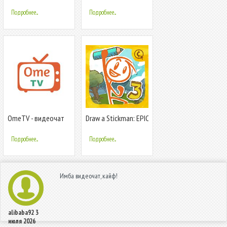
Онлайн Видеочат
видеочат со
случайными
Подробнее...
Подробнее...
собеседниками
OmeTV - видеочат
Draw a Stickman: EPIC
для знакомств
3
Подробнее...
Подробнее...
Имба видеочат, кайф!
alibaba92
3
июля 2026