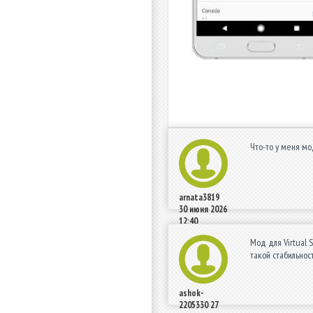
Что-то у меня мод
arnata3819
30 июня 2026
12:40
Мод для Virtual 
такой стабильност
ashok-
2205330
27