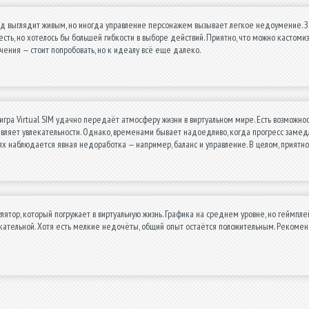
д выглядит живым, но иногда управление персонажем вызывает легкое недоумение. За
есть, но хотелось бы большей гибкости в выборе действий. Приятно, что можно кастомизи
ения — стоит попробовать, но к идеалу всё еще далеко.
 игра Virtual SIM удачно передаёт атмосферу жизни в виртуальном мире. Есть возможно
вляет увлекательности. Однако, временами бывает надоедливо, когда прогресс замедля
х наблюдается явная недоработка — например, баланс и управление. В целом, приятно 
ятор, который погружает в виртуальную жизнь. Графика на среднем уровне, но геймпле
кательной. Хотя есть мелкие недочёты, общий опыт остаётся положительным. Рекоме