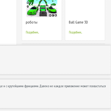
роботы
Ball Game 3D
трансформеры
летающего
Подробнее...
Подробнее...
 еще и с крутейшими функциями. Далеко не каждое приложение может похвастаться