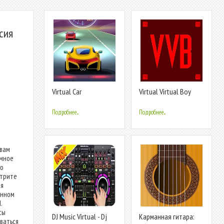
сия
Virtual Car
Virtual Virtual Boy
Подробнее...
Подробнее...
 вам
емное
го
отрите
ля
енном
.
сы
DJ Music Virtual - Dj
Карманная гитара:
ваться