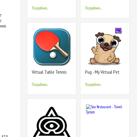
Remix
приложение Virtual
Guitar Pro
Подробнее...
Подробнее...
е
ю
ния.
Virtual Table Tennis
Pug - My Virtual Pet
3D
Dog
Подробнее...
Подробнее...
, кто