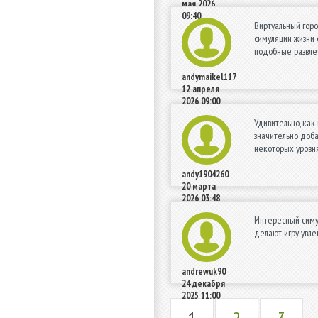
мая 2026
09:40
Виртуальный горо
симуляции жизни 
подобные развлеч
andymaikel117
12 апреля
2026 09:00
Удивительно, как
значительно доба
некоторых уровня
andy1904260
20 марта
2026 03:48
Интересный симул
делают игру увле
andrewuk90
24 декабря
2025 11:00