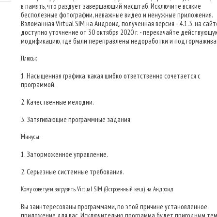
в память, что раздует завершающий масштаб. Исключите всякие
бесполезные фотографии, неважные видео и ненужные приложения.
Взломанная Virtual SIM на Андроид, полученная версия - 4.1.3, на сайт
доступно уточнение от 30 октября 2020 г. - перекачайте действующу
модификацию, где были переправлены недоработки и подтормажива
Плюсы:
1. Насыщенная графика, какая шибко ответственно сочетается с
программой.
2. Качественные мелодии.
3. Затягивающие программные задания.
Минусы:
1. Заторможенное управление.
2. Серьезные системные требования.
Кому советуем загрузить Virtual SIM (Встроенный кеш) на Андроид
Вы заинтересованы программами, по этой причине установленное
приложение для вас. Исключительно программа будет пригодным тем