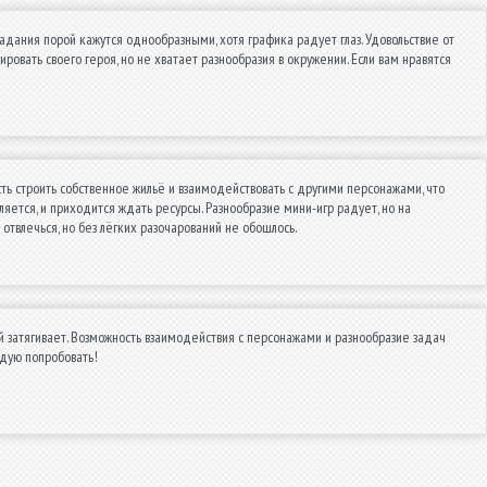
дания порой кажутся однообразными, хотя графика радует глаз. Удовольствие от
ровать своего героя, но не хватает разнообразия в окружении. Если вам нравятся
сть строить собственное жильё и взаимодействовать с другими персонажами, что
ется, и приходится ждать ресурсы. Разнообразие мини-игр радует, но на
отвлечься, но без лёгких разочарований не обошлось.
й затягивает. Возможность взаимодействия с персонажами и разнообразие задач
ндую попробовать!