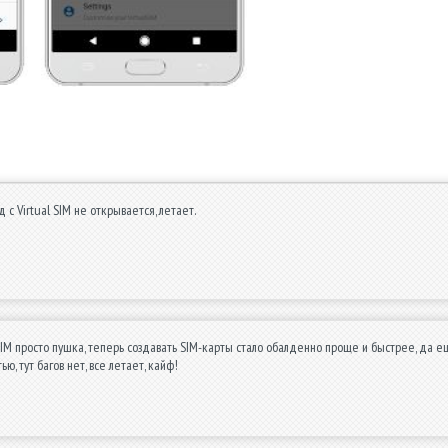
 с Virtual SIM не открывается, летает.
SIM просто пушка, теперь создавать SIM-карты стало обалденно проще и быстрее, да
ью, тут багов нет, все летает, кайф!