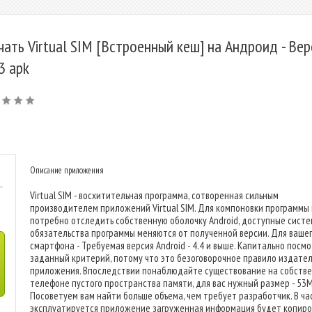
чать Virtual SIM [Встроенный кеш] на Андроид - Вер
.3 apk
Описание приложения
-
Virtual SIM - восхитительная программа, сотворенная сильным
производителем приложений Virtual SIM. Для компоновки программы
потребно отследить собственную оболочку Android, доступные сист
обязательства программы меняются от полученной версии. Для ваше
смартфона - Требуемая версия Android - 4.4 и выше. Капитально посм
заданный критерий, потому что это безоговорочное правило издате
приложения. Впоследствии понаблюдайте существование на собств
телефоне пустого пространства памяти, для вас нужный размер - 53M
Посоветуем вам найти больше объема, чем требует разработчик. В ча
эксплуатируется приложение загруженная информация будет копиро