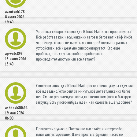
avantach178
8 июля 2026
19:40
Установил синхронизацию для ICloud Mail и это просто пушка!
Всё работает как часы, никаких лагов и багов нет, кайф. Имба,
что теперь можно не париться с потерей почты на разных
устройствах, всё идеально синхронизируется. Кто еще
пробовал, есть ли у вас вообще проблемы с
ap-vols897
15 июня 2026
производительностью или все летает?
15:40
Синхронизация для ICloud Mail просто топчик, дауны сделали
всё идеально. Установил за минуту, всё летает, никаких багов
нет. Смело рекомендую всем, кто ценит комфорт и быструю
загрузку. Есть у кого-нибудь идеи, как сделать ещё удобнее?
ashdash80694
19 мая 2026
06:00
Приложение ужасно. Постоянно вылетаёт, а интерфейс
выглядит устаревшим. Даже простые функции часто не