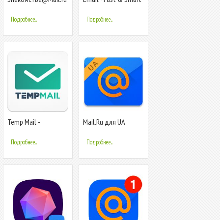
email for any Mail
Подробнее...
Подробнее...
Temp Mail -
Mail.Ru для UA
Бесплатная
временная
Подробнее...
Подробнее...
одноразовая почта