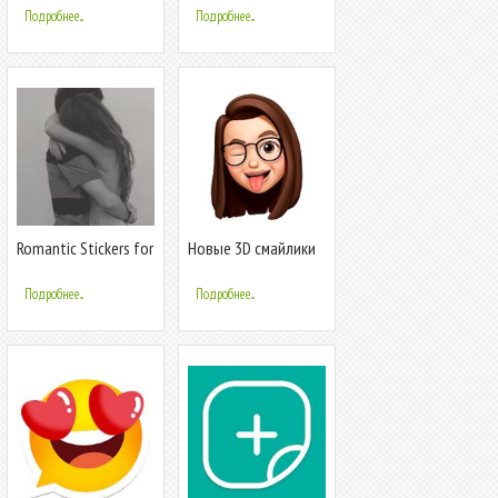
WAStickerApp for
эмотиконы и
Подробнее...
Подробнее...
stalkers
стикеры
Romantic Stickers for
Новые 3D смайлики
Whatsapp -
стикеры -
WAStickerApp
WAStickerApps
Подробнее...
Подробнее...
Emojis