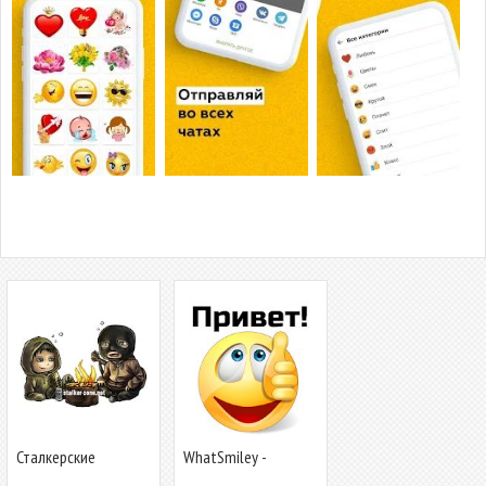
Сталкерские
WhatSmiley -
стикеры
смайлики, GIF,