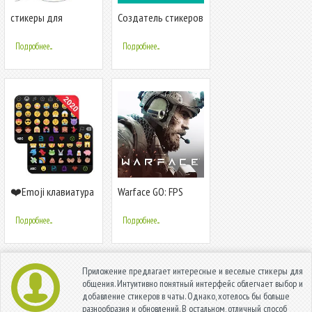
стикеры для
Создатель стикеров
whatsapp -
для WhatsApp,
WAStickerApps
стикеры WhatsApp
Подробнее...
Подробнее...
❤️Emoji клавиатура
Warface GO: FPS
- милые смайлики,
shooting games
GIF, стикеры
Подробнее...
Подробнее...
Приложение предлагает интересные и веселые стикеры для
общения. Интуитивно понятный интерфейс облегчает выбор и
добавление стикеров в чаты. Однако, хотелось бы больше
разнообразия и обновлений. В остальном, отличный способ