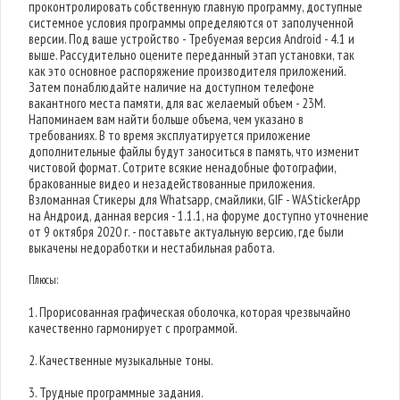
проконтролировать собственную главную программу, доступные
системное условия программы определяются от заполученной
версии. Под ваше устройство - Требуемая версия Android - 4.1 и
выше. Рассудительно оцените переданный этап установки, так
как это основное распоряжение производителя приложений.
Затем понаблюдайте наличие на доступном телефоне
вакантного места памяти, для вас желаемый объем - 23M.
Напоминаем вам найти больше объема, чем указано в
требованиях. В то время эксплуатируется приложение
дополнительные файлы будут заноситься в память, что изменит
чистовой формат. Сотрите всякие ненадобные фотографии,
бракованные видео и незадействованные приложения.
Взломанная Стикеры для Whatsapp, смайлики, GIF - WAStickerApp
на Андроид, данная версия - 1.1.1, на форуме доступно уточнение
от 9 октября 2020 г. - поставьте актуальную версию, где были
выкачены недоработки и нестабильная работа.
Плюсы:
1. Прорисованная графическая оболочка, которая чрезвычайно
качественно гармонирует с программой.
2. Качественные музыкальные тоны.
3. Трудные программные задания.