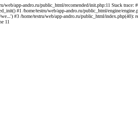
tru/web/app-andro.ru/public_html/recomended/init.php:11 Stack trace: 
_init() #1 /home/testru/web/app-andro.ru/public_html/engine/engine.ph
u/we...') #3 /home/testru/web/app-andro.ru/public_html/index.php(40): r
ne 11