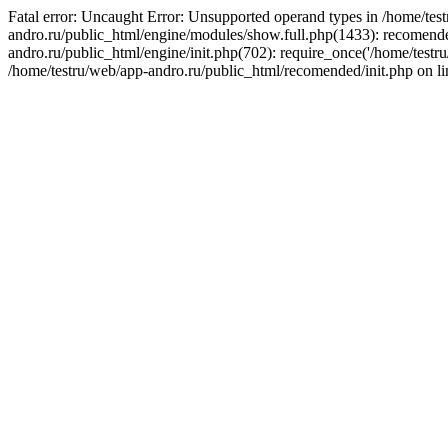
Fatal error: Uncaught Error: Unsupported operand types in /home/tes
andro.ru/public_html/engine/modules/show.full.php(1433): recomended
andro.ru/public_html/engine/init.php(702): require_once('/home/testr
/home/testru/web/app-andro.ru/public_html/recomended/init.php on li