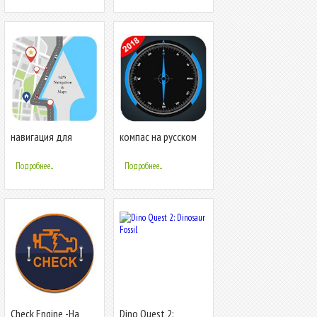
навигация для
компас на русском
андроида на
языке без
русском языке 2019
интернета gps
Подробнее...
Подробнее...
компас
Check Engine -На
Dino Quest 2: