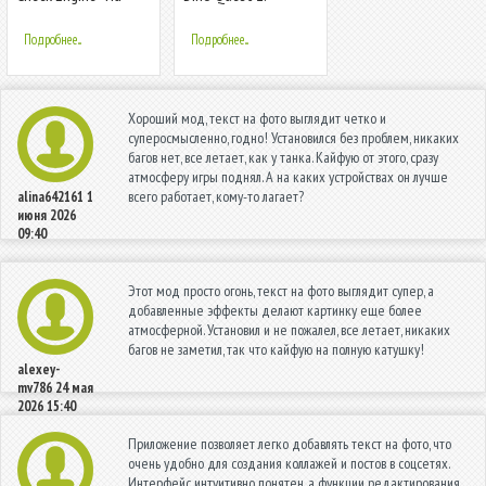
русском языке
Dinosaur Fossil
Подробнее...
Подробнее...
Хороший мод, текст на фото выглядит четко и
суперосмысленно, годно! Установился без проблем, никаких
багов нет, все летает, как у танка. Кайфую от этого, сразу
атмосферу игры поднял. А на каких устройствах он лучше
всего работает, кому-то лагает?
alina642161
1
июня 2026
09:40
Этот мод просто огонь, текст на фото выглядит супер, а
добавленные эффекты делают картинку еще более
атмосферной. Установил и не пожалел, все летает, никаких
багов не заметил, так что кайфую на полную катушку!
alexey-
mv786
24 мая
2026 15:40
Приложение позволяет легко добавлять текст на фото, что
очень удобно для создания коллажей и постов в соцсетях.
Интерфейс интуитивно понятен, а функции редактирования