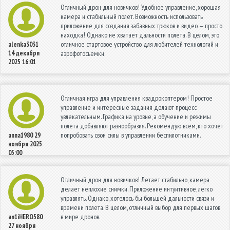
Отличный дрон для новичков! Удобное управление, хорошая
камера и стабильный полет. Возможность использовать
приложение для создания забавных трюков и видео — просто
находка! Однако не хватает дальности полета. В целом, это
отличное стартовое устройство для любителей технологий и
alenka3031
14 декабря
аэрофотосъемки.
2025 16:01
Отличная игра для управления квадрокоптером! Простое
управление и интересные задания делают процесс
увлекательным. Графика на уровне, а обучение и режимы
полета добавляют разнообразия. Рекомендую всем, кто хочет
попробовать свои силы в управлении беспилотниками.
anna1980
29
ноября 2025
05:00
Отличный дрон для новичков! Летает стабильно, камера
делает неплохие снимки. Приложение интуитивное, легко
управлять. Однако, хотелось бы большей дальности связи и
времени полета. В целом, отличный выбор для первых шагов
в мире дронов.
an1iHERO580
27 ноября