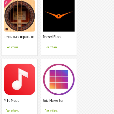
научиться играть на
Record Black
гитаре
Подробнее...
Подробнее...
МТС Music
Grid Maker for
Instagram -
PhotoSplit
Подробнее...
Подробнее...