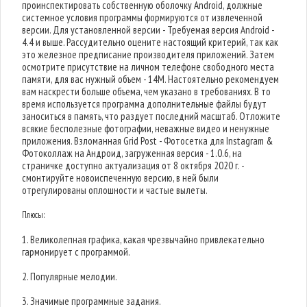
проинспектировать собственную оболочку Android, должные
системное условия программы формируются от извлеченной
версии. Для установленной версии - Требуемая версия Android -
4.4 и выше. Рассудительно оцените настоящий критерий, так как
это железное предписание производителя приложений. Затем
осмотрите присутствие на личном телефоне свободного места
памяти, для вас нужный объем - 14M. Настоятельно рекомендуем
вам наскрести больше объема, чем указано в требованиях. В то
время используется программа дополнительные файлы будут
заноситься в память, что раздует последний масштаб. Отложите
всякие бесполезные фотографии, неважные видео и ненужные
приложения. Взломанная Grid Post - Фотосетка для Instagram &
Фотоколлаж на Андроид, загруженная версия - 1.0.6, на
страничке доступно актуализация от 8 октября 2020 г. -
смонтируйте новоиспеченную версию, в ней были
отрегулированы оплошности и частые вылеты.
Плюсы:
1. Великолепная графика, какая чрезвычайно привлекательно
гармонирует с программой.
2. Популярные мелодии.
3. Значимые программные задания.