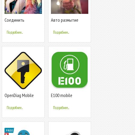
Соединить
Авто размытие
Фотографии
фона - Портретная
фотография DSLR
Подробнее...
Подробнее...
OpenDiag Mobile
Е100 mobile
Подробнее...
Подробнее...