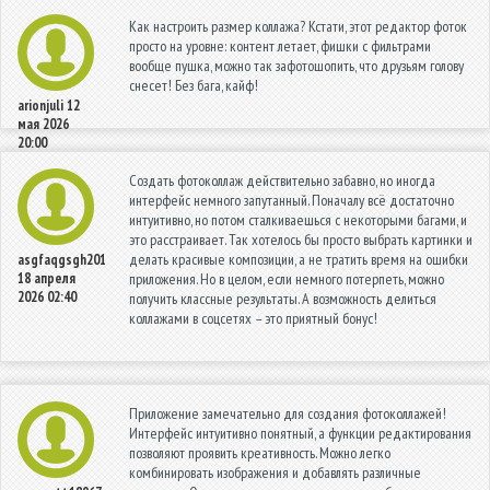
Как настроить размер коллажа? Кстати, этот редактор фоток
просто на уровне: контент летает, фишки с фильтрами
вообще пушка, можно так зафотошопить, что друзьям голову
снесет! Без бага, кайф!
arionjuli
12
мая 2026
20:00
Создать фотоколлаж действительно забавно, но иногда
интерфейс немного запутанный. Поначалу всё достаточно
интуитивно, но потом сталкиваешься с некоторыми багами, и
это расстраивает. Так хотелось бы просто выбрать картинки и
делать красивые композиции, а не тратить время на ошибки
asgfaqgsgh201
18 апреля
приложения. Но в целом, если немного потерпеть, можно
2026 02:40
получить классные результаты. А возможность делиться
коллажами в соцсетях – это приятный бонус!
Приложение замечательно для создания фотоколлажей!
Интерфейс интуитивно понятный, а функции редактирования
позволяют проявить креативность. Можно легко
комбинировать изображения и добавлять различные