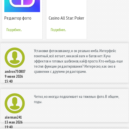
Редактор фото
Casino All Star: Poker
коллаж -
& Slots
фоторедактор,
Подробнее...
Подробнее...
коллаж фото
Установил фотоколлажер, и он реально имба. Интерфейс
понятный, всё летает, никакой лаги и багов нет. Куча
эффектов и готовых шаблонов, кайф просто. Кто-нибудь еще
тестил функции редактирования? Интересно, как оно в
сравнении с другими редакторами.
andron750807
9 июня 2026
15:40
Четко, но иногда подлагивает на тяжелых фото. В общем,
годы.
alerman241
13 мая 2026
19:40