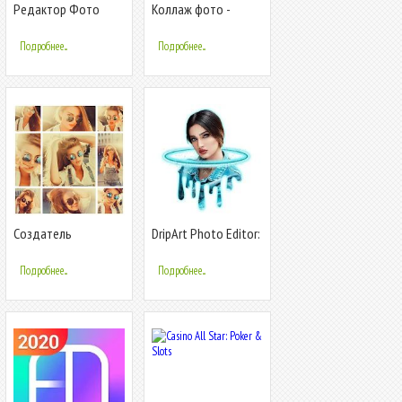
Редактор Фото
Коллаж фото -
Picsa Создание
фоторедактор,
Фотоколлажей
редактор фото
Подробнее...
Подробнее...
Стикеров
Cоздатель
DripArt Photo Editor:
фотоколлажей:
редактор фото &
редактор фото,
фото коллаж
Подробнее...
Подробнее...
Фото коллаж