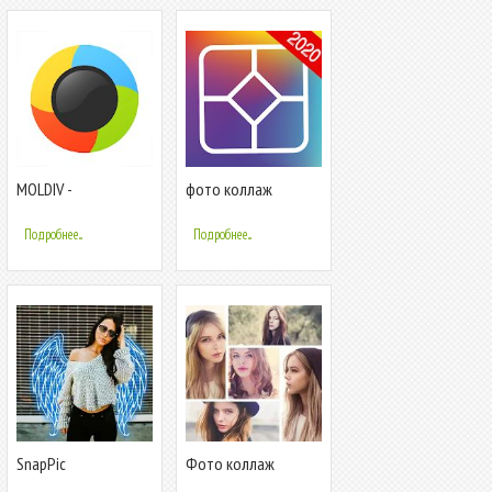
MOLDIV -
фото коллаж
Фоторедактор,
Коллаж и Селфи-
Подробнее...
Подробнее...
камера
SnapPic
Фото коллаж
фоторедактор:
редактор