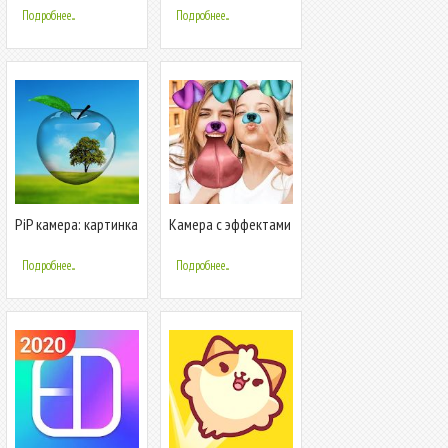
коллаж & камера с
Подробнее...
Подробнее...
эффектами
PiP камера: картинка
Камера с эффектами
в картинке и
ПИП: маски для лица,
фотоприколы
коллаж
Подробнее...
Подробнее...