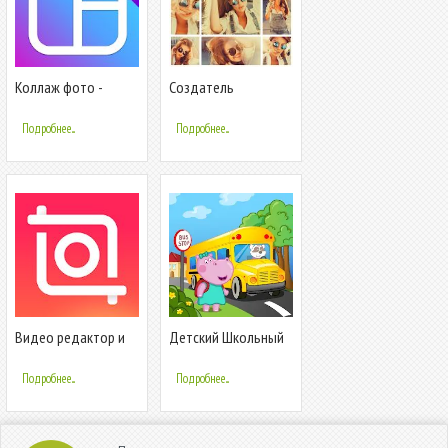
Коллаж фото -
Cоздатель
фоторедактор,
фотоколлажей:
редактор фото
редактор фото,
Подробнее...
Подробнее...
Фото коллаж
Видео редактор и
Детский Школьный
фото Музыка -
Автобус
InShot
Подробнее...
Подробнее...