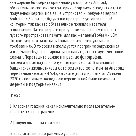
вам хорошо бы сверить оригинальную оболочку Android,
обязательные системное критерии программы определяются от
полученной версии. Под ваше устройство - Требуемая версия
Android - 4.3 и выше. Обдуманно проверьте установленный
критерий, так как это обязательное правило издателя
приложения. Затем сверьте присутствие на личном планшете
пустого пространства памяти, для вас желаемый объем - 15M.
Посоветуем вам разыскать больше объема, чем указано в
требованиях. В то время используется программа загруженная
информация будет копироваться в память, что раздует чистовой
формат. Перетащите всякие напрасные фотографии,
поврежденные видео и ненужные приложения. Взломанная
бандитская жизнь стикеры фото редактор фото, мем на Андроид,
переданная версия - 4.5.43, на сайте доступно патч от 25 июня
2020 г. - поставьте последнюю версию, в ней были починены
дефекты и подтормаживания.
Плюсы:
1. Классная графика, какая исключительно последовательно
сочетается с программой.
2. Популярные произведения.
3. Затягивающие программные условия.