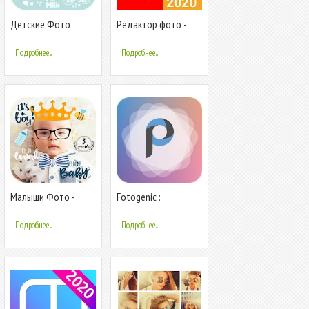
Детские Фото
Редактор фото -
Стикеры Фото
Коллаж фото
Беременности
Подробнее...
Подробнее...
Малыши Фото -
Fotogenic :
Стикеры на детские
Редактор фото
фото
Подробнее...
Подробнее...