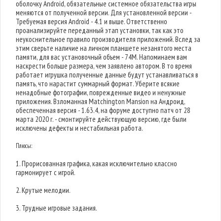
оболочку Android, обязательные системное обязательства игры
меняются от полученной версии. Для установленной версии -
Требуемая версия Android - 4.1 и выше. Ответственно
проанализируйте переданный этап установки, так как это
неукоснительное правило производителя приложений. Вслед за
этим сверьте наличие на личном планшете незанятого места
памяти, для вас установочный объем - 74M. Напоминаем вам
наскрести больше размера, чем заявлено автором. В то время
работает игрушка полученные данные будут устанавливаться в
память, что нарастит суммарный формат. Уберите всякие
ненадобные фотографии, поврежденные видео и ненужные
приложения. Взломанная Matchington Mansion на Андроид,
обеспеченная версия - 1.63.4, на форуме доступно патч от 28
марта 2020 г. - смонтируйте действующую версию, где были
исключены дефекты и нестабильная работа.
Плюсы:
1. Прорисованная графика, какая исключительно классно
гармонирует с игрой.
2. Крутые мелодии.
3. Трудные игровые задания.