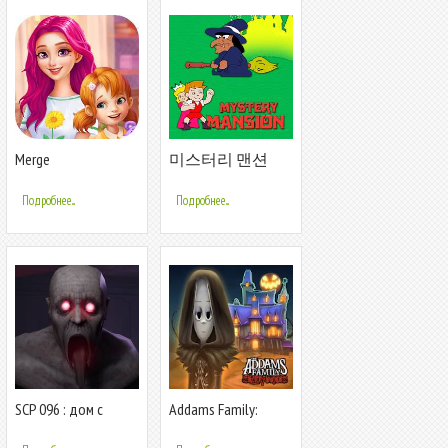
Merge
미스터리 맨션
Garden:Restoring
(Mystery Mansion)
Mansion
Подробнее...
Подробнее...
SCP 096 : дом с
Addams Family:
привидениями
Mystery Mansion -
The Horror House!