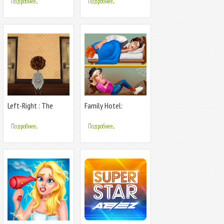
Подробнее...
Подробнее...
Left-Right : The
Family Hotel:
Mansion
Romantic story
decoration match 3
Подробнее...
Подробнее...