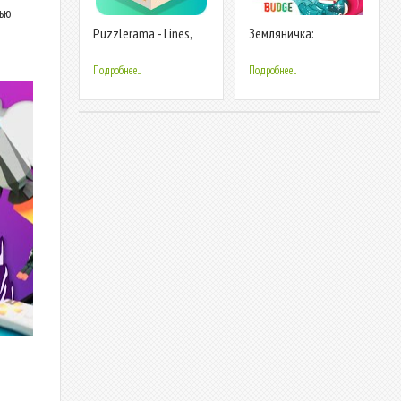
тью
Puzzlerama - Lines,
Земляничка:
Dots, Blocks и многое
Нарядные мечты
другое!
Подробнее...
Подробнее...