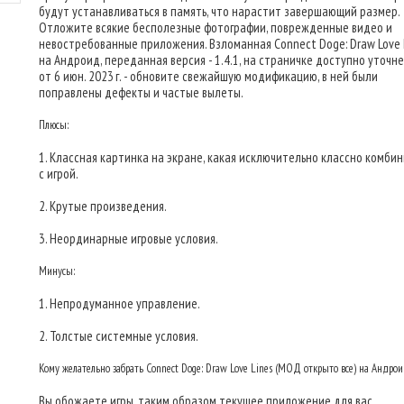
будут устанавливаться в память, что нарастит завершающий размер.
Отложите всякие бесполезные фотографии, поврежденные видео и
невостребованные приложения. Взломанная Connect Doge: Draw Love 
на Андроид, переданная версия - 1.4.1, на страничке доступно уточн
от 6 июн. 2023 г. - обновите свежайшую модификацию, в ней были
поправлены дефекты и частые вылеты.
Плюсы:
1. Классная картинка на экране, какая исключительно классно комби
с игрой.
2. Крутые произведения.
3. Неординарные игровые условия.
Минусы:
1. Непродуманное управление.
2. Толстые системные условия.
Кому желательно забрать Connect Doge: Draw Love Lines (МОД открыто все) на Андро
Вы обожаете игры, таким образом текущее приложение для вас.