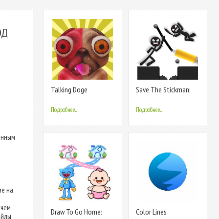
ОД
Talking Doge
Save The Stickman:
Draw 2 Save
Подробнее...
Подробнее...
денным
ие на
 чем
Draw To Go Home:
Color Lines
айлы