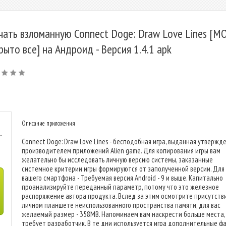
чать взломанную Connect Doge: Draw Love Lines [М
рыто все] на Андроид - Версия 1.4.1 apk
Описание приложения
-
Connect Doge: Draw Love Lines - бесподобная игра, выданная утверж
производителем приложений Alien game. Для копирования игры вам
желательно бы исследовать личную версию системы, заказанные
системное критерии игры формируются от заполученной версии. Для
вашего смартфона - Требуемая версия Android - 9 и выше. Капитально
проанализируйте переданный параметр, потому что это железное
распоряжение автора продукта. Вслед за этим осмотрите присутств
личном планшете неиспользованного пространства памяти, для вас
желаемый размер - 358MB. Напоминаем вам наскрести больше места,
требует разработчик. В те дни используется игра дополнительные ф