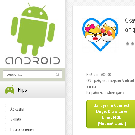
Ска
отк
Рейтинг: 380000
OS: Требуемая версия Android 
9 и выше
Игры
Разработчик: Alien game
Загрузить Connect
Аркады
Doge: Draw Love
Lines MOD
Экшен
[Чистый файл]
Приключения