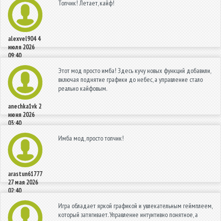
Топчик! Летает, кайф!
alexvel904
4
июля 2026
09:40
Этот мод просто имба! Здесь кучу новых функций добавили,
включая поднятие графики до небес, а управление стало
реально кайфовым.
anechka1vk
2
июня 2026
03:40
Имба мод, просто топчик!
arastun61777
27 мая 2026
02:40
Игра обладает яркой графикой и увлекательным геймплеем,
который затягивает. Управление интуитивно понятное, а