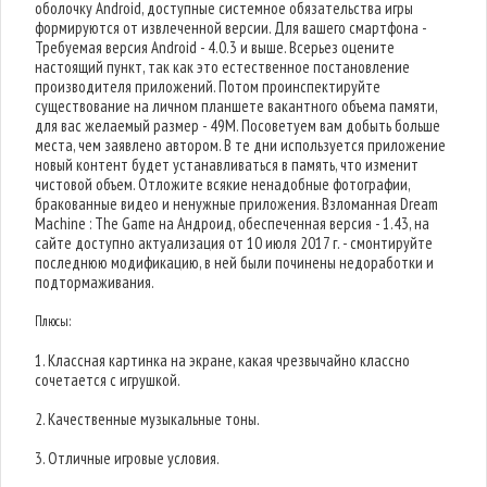
оболочку Android, доступные системное обязательства игры
формируются от извлеченной версии. Для вашего смартфона -
Требуемая версия Android - 4.0.3 и выше. Всерьез оцените
настоящий пункт, так как это естественное постановление
производителя приложений. Потом проинспектируйте
существование на личном планшете вакантного объема памяти,
для вас желаемый размер - 49M. Посоветуем вам добыть больше
места, чем заявлено автором. В те дни используется приложение
новый контент будет устанавливаться в память, что изменит
чистовой объем. Отложите всякие ненадобные фотографии,
бракованные видео и ненужные приложения. Взломанная Dream
Machine : The Game на Андроид, обеспеченная версия - 1.43, на
сайте доступно актуализация от 10 июля 2017 г. - смонтируйте
последнюю модификацию, в ней были починены недоработки и
подтормаживания.
Плюсы:
1. Классная картинка на экране, какая чрезвычайно классно
сочетается с игрушкой.
2. Качественные музыкальные тоны.
3. Отличные игровые условия.