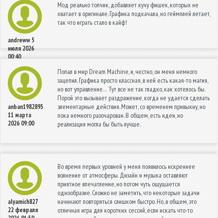
Мод реально топчик, добавляет кучу фишек, которых не
хватает в оригинале. Графика подкачала, но геймплей летает,
так что играть стало в кайф!
andreww
5
июля 2026
00:40
Попал в мир Dream Machine, и, честно, он меня немного
зацепил. Графика просто классная, в ней есть какая-то магия,
но вот управление… Тут все не так гладко, как хотелось бы.
Порой это вызывает раздражение, когда не удается сделать
элементарные действия. Может, со временем привыкну, но
anban1982895
11 марта
пока немного разочарован. В общем, есть идеи, но
2026 09:00
реализация могла бы быть лучше.
Во время первых уровней у меня появилось искреннее
волнение от атмосферы. Дизайн и музыка оставляют
приятное впечатление, но потом чуть ощущается
однообразие. Сложно не заметить, что некоторые задачи
начинают повторяться слишком быстро. Но, в общем, это
alyamich827
22 февраля
отличная игра для коротких сессий, если искать что-то