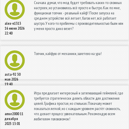
Сначала думал, что мод будет требовать каких-то сложных
настроек, но установилось всё просто и быстро. Как по мне,
функционал топчик - реальный кайф! После запуска на
среднем устройстве всё летает, багов нет, всё работает
шустро. У кого-то проблемы с производительностью были или
alex-n1313
16 июня 2026
у меня просто дико везет?
22:40
Топчик, кайфую от механики, залетело на ура!
asta-92
30
мая 2026
19:40
Игра предлагает интересный и затягивающий геймплей, где
требуется стратегически делить области для достижения
целей. Графика простая, но стильная. Поначалу может
показаться легкой, но с каждым уровнем растёт сложность,
что делает процесс увлекательным. Рекомендую всем
amor2000
11
декабря
любителям головоломок!
2025 13:01