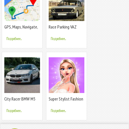
GPS, Maps, Navigate,
Race Parking VAZ
Traffic & Area
2102 City Area
Calculating
Подробнее...
Подробнее...
City Racer BMW M5
Super Stylist Fashion
Parking Area
Makeover
Подробнее...
Подробнее...