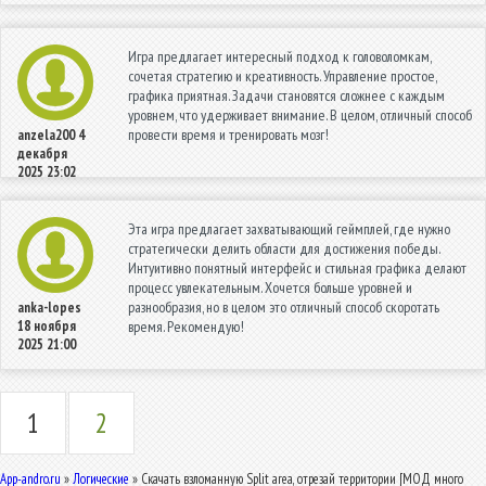
Игра предлагает интересный подход к головоломкам,
сочетая стратегию и креативность. Управление простое,
графика приятная. Задачи становятся сложнее с каждым
уровнем, что удерживает внимание. В целом, отличный способ
провести время и тренировать мозг!
anzela200
4
декабря
2025 23:02
Эта игра предлагает захватывающий геймплей, где нужно
стратегически делить области для достижения победы.
Интуитивно понятный интерфейс и стильная графика делают
процесс увлекательным. Хочется больше уровней и
разнообразия, но в целом это отличный способ скоротать
anka-lopes
18 ноября
время. Рекомендую!
2025 21:00
1
2
App-andro.ru
»
Логические
» Скачать взломанную Split area, отрезай территории [МОД много