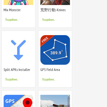
Mix Monster
荒野行動-Knives
Makeover 2
Out
Подробнее...
Подробнее...
Split APKs Installer
GPS Field Area
(SAI)
Measurement -
приложение для
Подробнее...
Подробнее...