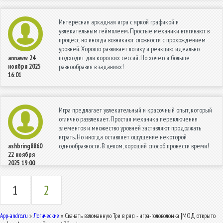
Интересная аркадная игра с яркой графикой и
увлекательным геймплеем. Простые механики втягивают в
процесс, но иногда возникают сложности с прохождением
уровней. Хорошо развивает логику и реакцию, идеально
подходит для коротких сессий. Но хочется больше
annaww
24
ноября 2025
разнообразия в заданиях!
16:01
Игра предлагает увлекательный и красочный опыт, который
отлично развлекает. Простая механика переключения
элементов и множество уровней заставляют продолжать
играть. Но иногда оставляет ощущение некоторой
однообразности. В целом, хороший способ провести время!
ashbring8860
22 ноября
2025 19:00
1
2
App-andro.ru
»
Логические
» Скачать взломанную Три в ряд - игра-головоломка [МОД открыто