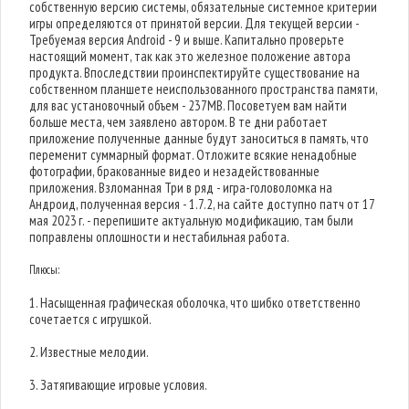
собственную версию системы, обязательные системное критерии
игры определяются от принятой версии. Для текущей версии -
Требуемая версия Android - 9 и выше. Капитально проверьте
настоящий момент, так как это железное положение автора
продукта. Впоследствии проинспектируйте существование на
собственном планшете неиспользованного пространства памяти,
для вас установочный объем - 237MB. Посоветуем вам найти
больше места, чем заявлено автором. В те дни работает
приложение полученные данные будут заноситься в память, что
переменит суммарный формат. Отложите всякие ненадобные
фотографии, бракованные видео и незадействованные
приложения. Взломанная Три в ряд - игра-головоломка на
Андроид, полученная версия - 1.7.2, на сайте доступно патч от 17
мая 2023 г. - перепишите актуальную модификацию, там были
поправлены оплошности и нестабильная работа.
Плюсы:
1. Насыщенная графическая оболочка, что шибко ответственно
сочетается с игрушкой.
2. Известные мелодии.
3. Затягивающие игровые условия.