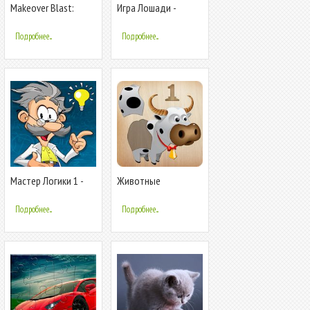
Makeover Blast:
Игра Лошади -
Головоломка
Головоломка для
детей и взрослых
Подробнее...
Подробнее...
Мастер Логики 1 -
Животные
Творческая
головоломка для
головоломка
детей
Подробнее...
Подробнее...