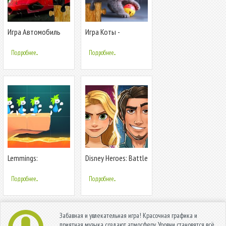
Игра Автомобиль
Игра Коты -
Головоломка -
Головоломка для
детей и взрослых
детей и взрослых
Подробнее...
Подробнее...
Lemmings:
Disney Heroes: Battle
головоломка
Mode
Подробнее...
Подробнее...
Забавная и увлекательная игра! Красочная графика и
приятная музыка создают атмосферу. Уровни становятся всё