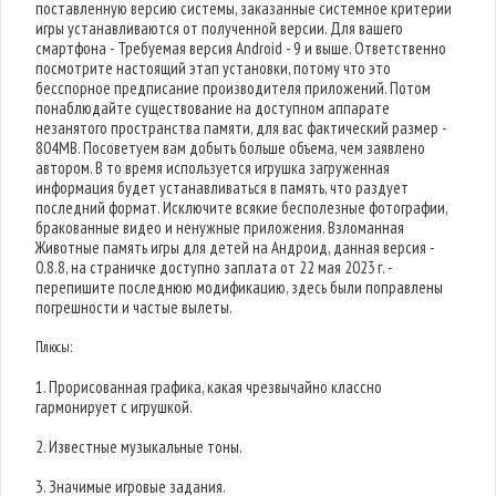
поставленную версию системы, заказанные системное критерии
игры устанавливаются от полученной версии. Для вашего
смартфона - Требуемая версия Android - 9 и выше. Ответственно
посмотрите настоящий этап установки, потому что это
бесспорное предписание производителя приложений. Потом
понаблюдайте существование на доступном аппарате
незанятого пространства памяти, для вас фактический размер -
804MB. Посоветуем вам добыть больше объема, чем заявлено
автором. В то время используется игрушка загруженная
информация будет устанавливаться в память, что раздует
последний формат. Исключите всякие бесполезные фотографии,
бракованные видео и ненужные приложения. Взломанная
Животные память игры для детей на Андроид, данная версия -
0.8.8, на страничке доступно заплата от 22 мая 2023 г. -
перепишите последнюю модификацию, здесь были поправлены
погрешности и частые вылеты.
Плюсы:
1. Прорисованная графика, какая чрезвычайно классно
гармонирует с игрушкой.
2. Известные музыкальные тоны.
3. Значимые игровые задания.