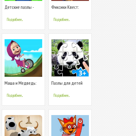
Детские пазлы -
Фиксики Квест:
игры для детей
Умные игры для
детей
Подробнее...
Подробнее...
Маша и Медведь:
Пазлы для детей
Игры Гонки и
животные и машины
Машинки для Детей
Подробнее...
Подробнее...