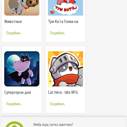
Животные
Три Кота Гонки на
головоломка для
Скейтах. Раннер и
детей
игры для детей
Подробнее...
Подробнее...
Супергерои для
Cat Hero : Idle RPG
детей
Подробнее...
Подробнее...
Имба игра, четко залетело!