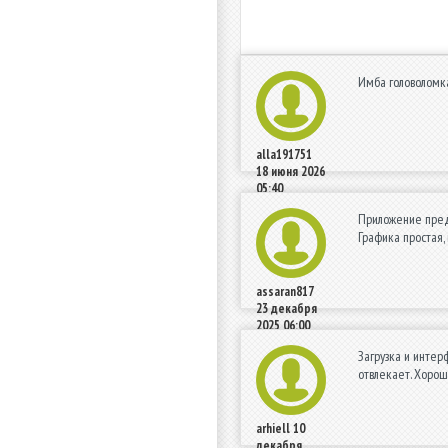
Имба головоломка
alla191751
18 июня 2026
05:40
Приложение предл
Графика простая, 
assaran817
23 декабря
2025 06:00
Загрузка и интер
отвлекает. Хорош
arhiell
10
декабря