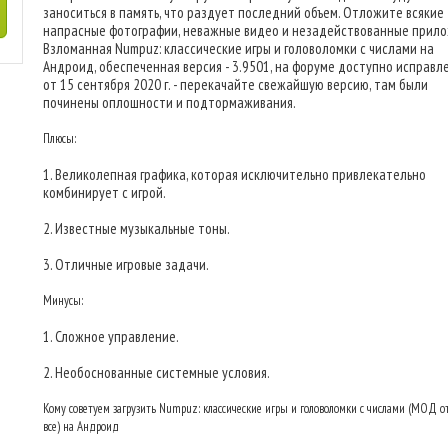
заноситься в память, что раздует последний объем. Отложите всякие
напрасные фотографии, неважные видео и незадействованные прило
Взломанная Numpuz: классические игры и головоломки с числами на
Андроид, обеспеченная версия - 3.9501, на форуме доступно исправл
от 15 сентября 2020 г. - перекачайте свежайшую версию, там были
починены оплошности и подтормаживания.
Плюсы:
1. Великолепная графика, которая исключительно привлекательно
комбинирует с игрой.
2. Известные музыкальные тоны.
3. Отличные игровые задачи.
Минусы:
1. Сложное управление.
2. Необоснованные системные условия.
Кому советуем загрузить Numpuz: классические игры и головоломки с числами (МОД о
все) на Андроид