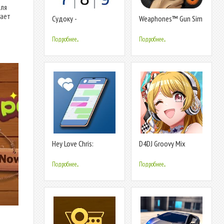
для
гает
Судоку -
Weaphones™ Gun Sim
Классические
Free Vol 2
бесплатные
Подробнее...
Подробнее...
головоломки
Hey Love Chris:
D4DJ Groovy Mix
текстовая история
Подробнее...
Подробнее...