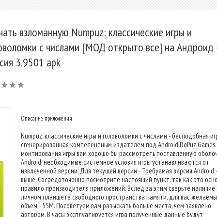
чать взломанную Numpuz: классические игры и
оволомки с числами [МОД открыто все] на Андроид 
сия 3.9501 apk
Описание приложения
-
Numpuz: классические игры и головоломки с числами - бесподобная иг
сгенерированная компетентным издателем под Android DoPuz Games.
монтирования игры вам хорошо бы рассмотреть поставленную оболо
Android, необходимые системное условия игры устанавливаются от
извлеченной версии. Для текущей версии - Требуемая версия Android -
выше. Сосредоточенно посмотрите настоящий пункт, так как это осн
правило производителя приложений. Вслед за этим сверьте наличие
личном планшете свободного пространства памяти, для вас желаем
объем - 55M. Посоветуем вам разыскать больше места, чем заявлено
автором. В часы эксплуатируется игра полученные данные будут