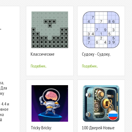
-
Классические
Судоку - Судоку,
Кирпичики
Разминка для ума,
Игра с числами
Подробнее...
Подробнее...
ра,
 Для
чку
 4.4 и
овное
 на
ый
Tricky Bricky:
100 Дверей Новые