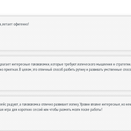
, летает офигенно!
агает интересные головоломки, которые требуют логического мышления и стратегии. 
но приятная. В целом, это отличный способ разбить рутину и развивать умственные спосо
фейс радуют, а головоломка отлично развивает логику. Уровни вполне интересные, но н
ая игра для коротких сессий или чтобы размять мозги после работы!