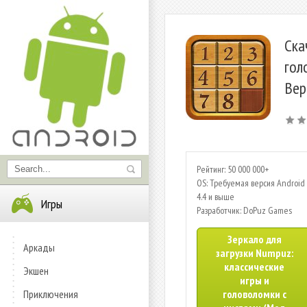
Ска
гол
Вер
Рейтинг: 50 000 000+
OS: Требуемая версия Android 
4.4 и выше
Игры
Разработчик: DoPuz Games
Зеркало для
Аркады
загрузки Numpuz:
классические
Экшен
игры и
Приключения
головоломки с