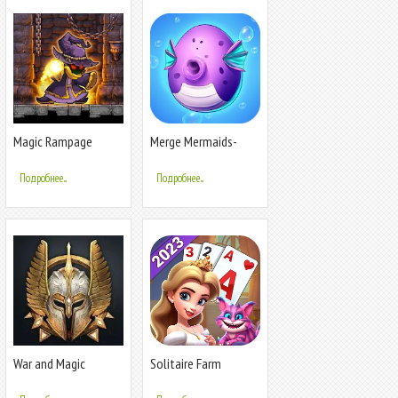
Magic Rampage
Merge Mermaids-
design home&create
magic fish life.
Подробнее...
Подробнее...
War and Magic
Solitaire Farm