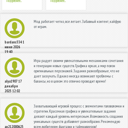
Подробнее...
Подробнее...
Мод работает четко, все летает. Забавный контент, кайфую
от играм.
bardans534
1
июня 2026
19:40
Игра радует своими увлекательными механиками сочетания
и генерации новых существ. Графика яркая, а мир полон
оригинальных персонажей. Задания разнообразные, что не
дает заскучать. Однако иногда возникают проблемы с
балансы, но в целом это отлично проводит время!
alya1907
17
декабря
2025 12:02
Захватывающий игровой процесс с элементами головоломки и
стратегии. Красочная графика и увлекательные задания
делают каждый уровень интересным. Возможность создания
уникальных существ добавляет разнообразия. Рекомендую
всем любителям фантазии и таймкиллеров!
ax212000625