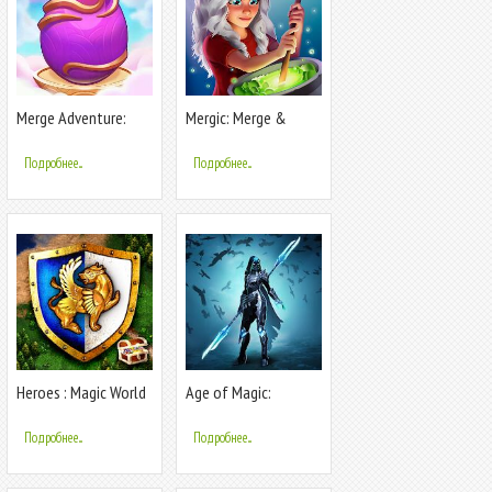
Merge Adventure:
Mergic: Merge &
Magic Dragons
Magic
Подробнее...
Подробнее...
Heroes : Magic World
Age of Magic:
пошаговая РПГ с
легендарными
Подробнее...
Подробнее...
героями