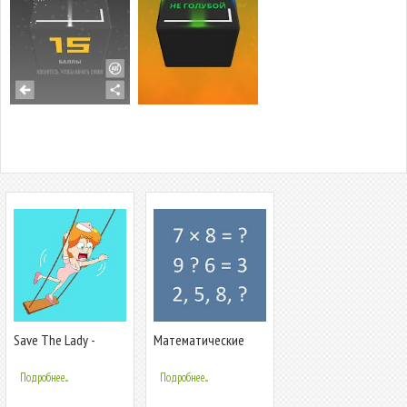
Save The Lady -
Математические
Вопросы викторины
игры - упражнения
- Тизеры мозга
для мозга
Подробнее...
Подробнее...