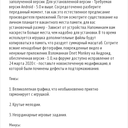
заполученной версии. Для установленной версии - Требуемая
версия Android - 5.0 и выше. Сосредоточенно разберите
переданный момент, так как это естественное предписание
производителя приложений. Потом осмотрите существование на
личном планшете вакантного места памяти, для вас
установочный размер - Зависит от устройства. Напоминаем вам
наскрести больше места, чем надобно для установки. В то время
используется игрушка дополнительные файлы будут
копироваться в память, что раздует суммарный масштаб. Сотрите
всякие ненадобные фотографии, поврежденные видео и
ненужные приложения. Взломанная Onet Monkey на Андроид,
обеспеченная версия - 1.0, на форуме доступно исправление от
24 марта 2020 г. - поставьте новоиспеченную модификацию, в
которой были починены дефекты и подтормаживания.
Плюсы:
1. Великолепная графика, что необыкновенно приятно
гармонирует с игрушкой.
2. Крутые мелодии.
3. Неординарные игровые задания.
Минусы: