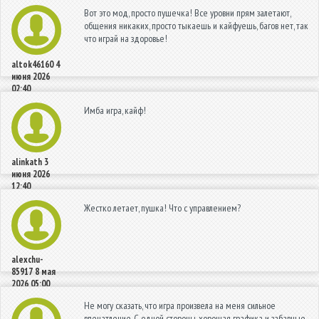
Вот это мод, просто пушечка! Все уровни прям залетают,
общения никаких, просто тыкаешь и кайфуешь, багов нет, так
что играй на здоровье!
altok46160
4
июня 2026
02:40
Имба игра, кайф!
alinkath
3
июня 2026
12:40
Жестко летает, пушка! Что с управлением?
alexchu-
85917
8 мая
2026 05:00
Не могу сказать, что игра произвела на меня сильное
впечатление. С одной стороны, хорошая графика и забавные