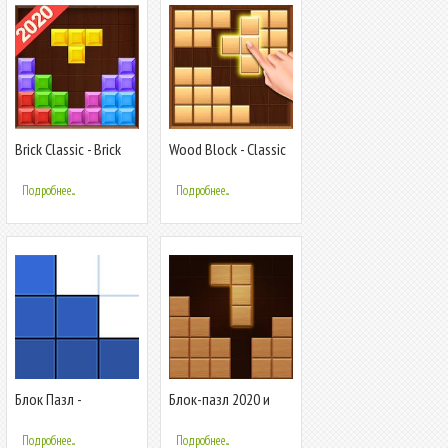
Brick Classic - Brick
Wood Block - Classic
Game
Block Puzzle Game
Подробнее...
Подробнее...
Блок Пазл -
Блок-пазл 2020 и
Логическая игра-
головоломки
головоломка из
Подробнее...
Подробнее...