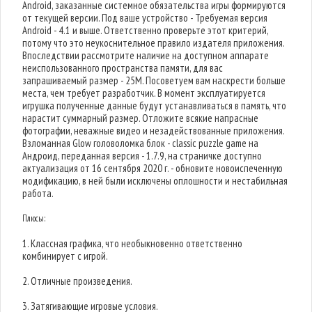
Android, заказанные системное обязательства игры формируются
от текущей версии. Под ваше устройство - Требуемая версия
Android - 4.1 и выше. Ответственно проверьте этот критерий,
потому что это неукоснительное правило издателя приложения.
Впоследствии рассмотрите наличие на доступном аппарате
неиспользованного пространства памяти, для вас
запрашиваемый размер - 25M. Посоветуем вам наскрести больше
места, чем требует разработчик. В момент эксплуатируется
игрушка полученные данные будут устанавливаться в память, что
нарастит суммарный размер. Отложите всякие напрасные
фотографии, неважные видео и незадействованные приложения.
Взломанная Glow головоломка блок - classic puzzle game на
Андроид, переданная версия - 1.7.9, на страничке доступно
актуализация от 16 сентября 2020 г. - обновите новоиспеченную
модификацию, в ней были исключены оплошности и нестабильная
работа.
Плюсы:
1. Классная графика, что необыкновенно ответственно
комбинирует с игрой.
2. Отличные произведения.
3. Затягивающие игровые условия.