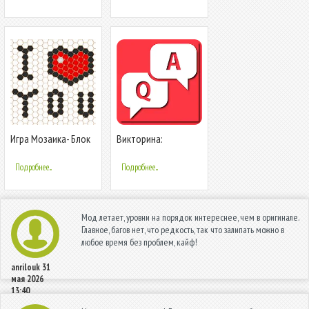
блоков
Игра Мозаика- Блок
Викторина:
Бусы и
Вопросы/Ответы
Шестигранная
Подробнее...
Подробнее...
Головоломка
Мод летает, уровни на порядок интереснее, чем в оригинале.
Главное, багов нет, что редкость, так что залипать можно в
любое время без проблем, кайф!
anrilouk
31
мая 2026
13:40