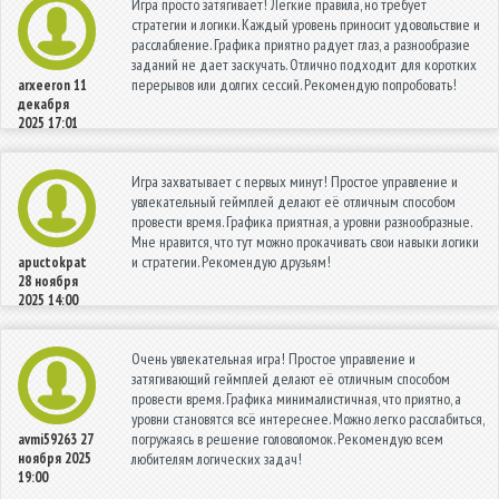
Игра просто затягивает! Легкие правила, но требует
стратегии и логики. Каждый уровень приносит удовольствие и
расслабление. Графика приятно радует глаз, а разнообразие
заданий не дает заскучать. Отлично подходит для коротких
перерывов или долгих сессий. Рекомендую попробовать!
arxeeron
11
декабря
2025 17:01
Игра захватывает с первых минут! Простое управление и
увлекательный геймплей делают её отличным способом
провести время. Графика приятная, а уровни разнообразные.
Мне нравится, что тут можно прокачивать свои навыки логики
и стратегии. Рекомендую друзьям!
apuctokpat
28 ноября
2025 14:00
Очень увлекательная игра! Простое управление и
затягивающий геймплей делают её отличным способом
провести время. Графика минималистичная, что приятно, а
уровни становятся всё интереснее. Можно легко расслабиться,
погружаясь в решение головоломок. Рекомендую всем
avmi59263
27
ноября 2025
любителям логических задач!
19:00