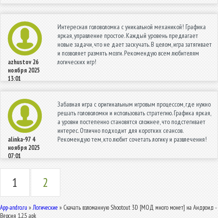
Интересная головоломка с уникальной механикой! Графика
яркая, управление простое. Каждый уровень предлагает
новые задачи, что не дает заскучать. В целом, игра затягивает
и позволяет размять мозги. Рекомендую всем любителям
логических игр!
azhustov
26
ноября 2025
13:01
Забавная игра с оригинальным игровым процессом, где нужно
решать головоломки и использовать стратегию. Графика яркая,
а уровни постепенно становятся сложнее, что подстегивает
интерес. Отлично подходит для коротких сеансов.
Рекомендую тем, кто любит сочетать логику и развлечения!
alinka-97
4
ноября 2025
07:01
1
2
App-andro.ru
»
Логические
» Скачать взломанную Shootout 3D [МОД много монет] на Андроид -
Версия 1.2.5 apk