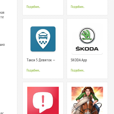
Max Cleaner
Подробнее...
Подробнее...
ная
ите
льно
Такси 5 Девяток —
SKODA App
Август Такси GROUP
Подробнее...
Подробнее...
ас.