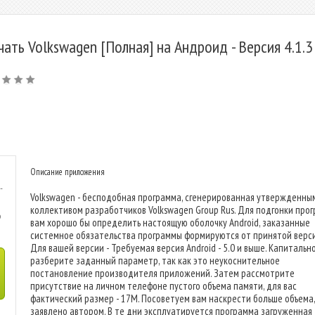
чать Volkswagen [Полная] на Андроид - Версия 4.1.3
Описание приложения
-
Volkswagen - бесподобная программа, сгенерированная утвержденны
коллективом разработчиков Volkswagen Group Rus. Для подгонки про
p
вам хорошо бы определить настоящую оболочку Android, заказанные
системное обязательства программы формируются от принятой верси
Для вашей версии - Требуемая версия Android - 5.0 и выше. Капитальн
разберите заданный параметр, так как это неукоснительное
постановление производителя приложений. Затем рассмотрите
присутствие на личном телефоне пустого объема памяти, для вас
фактический размер - 17M. Посоветуем вам наскрести больше объема,
заявлено автором. В те дни эксплуатируется программа загруженная