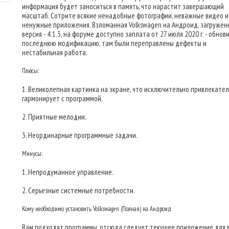
информация будет заноситься в память, что нарастит завершающий
масштаб. Сотрите всякие ненадобные фотографии, неважные видео и
ненужные приложения. Взломанная Volkswagen на Андроид, загружен
версия - 4.1.3, на форуме доступно заплата от 27 июля 2020 г. - обнов
последнюю модификацию, там были переправлены дефекты и
нестабильная работа.
Плюсы:
1. Великолепная картинка на экране, что исключительно привлекате
гармонирует с программой.
2. Приятные мелодии.
3. Неординарные программные задачи.
Минусы:
1. Непродуманное управление.
2. Серьезные системные потребности.
Кому необходимо установить Volkswagen (Полная) на Андроид
Вам подходят программы, отсюда следует текущее приложение для в