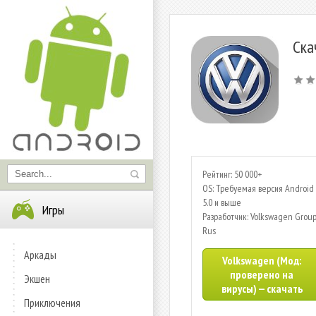
Ска
Рейтинг: 50 000+
OS: Требуемая версия Android 
5.0 и выше
Игры
Разработчик: Volkswagen Grou
Rus
Аркады
Volkswagen (Мод:
проверено на
Экшен
вирусы) — скачать
Приключения