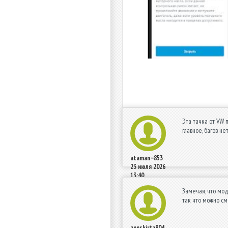
Эта тачка от VW 
главное, багов не
ataman--853
23 июля 2026
13:40
Замечая, что мод
так что можно см
annskirta904