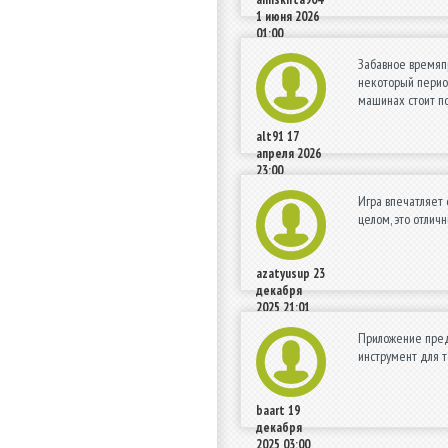
1 июня 2026
01:00
Забавное времяпр
некоторый период
машинах стоит по
alt91
17
апреля 2026
23:00
Игра впечатляет 
целом, это отлич
azatyusup
23
декабря
2025 21:01
Приложение предл
инструмент для т
baart
19
декабря
2025 03:00