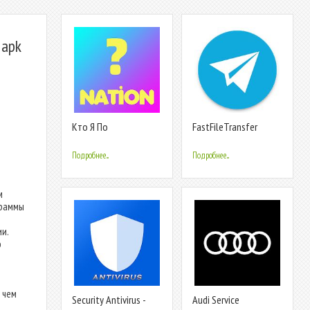
 apk
Кто Я По
FastFileTransfer
Национальности По
Фото Тест
Подробнее...
Подробнее...
м
граммы
и.
о
 чем
Security Antivirus -
Audi Service