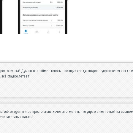
просто пушка! Думаю, она займет топовые позиции среди модов — управляется как летящ
т, всё гладко летает!
ы Volkswagen в игре просто огонь, хочется отметить, что управление тачкой на высшем
ело залетать и катать!