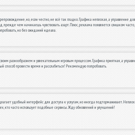
епровождение, но, если честно, не всё так гладко. Графика неплохая, а управление до
, прежде чем начинаешь чувствовать азарт. Плюс, реклама появляется слишком часто, 
пробовать, но без ожиданий идеала.
своим разнообразием и увлекательным игровым процессом. Графика приятная, а управл
ный способ провести время и расслабиться! Рекомендую попробовать.
агает удобный интерфейс для доступа к услугам, но иногда подтормаживает. Неплохой
ех, кто часто использует подобные сервисы. Жду обновлений и улучшений!