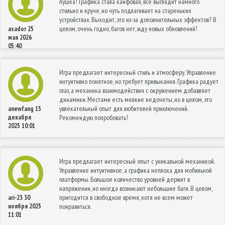
пушка! Графика стала кайфовая, все выглядит намного
стильно и круче, но чуть подлагивает на стареньких
устройствах. Выходит, это из-за дополнительных эффектов? В
целом, очень годно, багов нет, жду новых обновлений!
asador
25
мая 2026
05:40
Игра предлагает интересный стиль и атмосферу. Управление
интуитивно понятное, но требует привыкания. Графика радует
глаз, а механика взаимодействия с окружением добавляет
динамики. Местами есть мелкие недочеты, но в целом, это
увлекательный опыт для любителей приключений.
anewfang
15
декабря
Рекомендую попробовать!
2025 10:01
Игра предлагает интересный опыт с уникальной механикой.
Управление интуитивное, а графика неплоха для мобильной
платформы. Большое количество уровней держит в
напряжении, но иногда возникают небольшие баги. В целом,
пригодится в свободное время, хотя не всем может
ari-23
30
ноября 2025
понравиться.
11:01