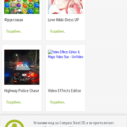
Фруктовая
Love Nikki-Dress UP
головоломка
Queen
Страны чудес
Подробнее...
Подробнее...
Highway Police Chase
Video Effects Editor
Simulator
& Magic Video Star -
UniVideo
Подробнее...
Подробнее...
Установил мод на Compass Steel 3D, и он просто летает,