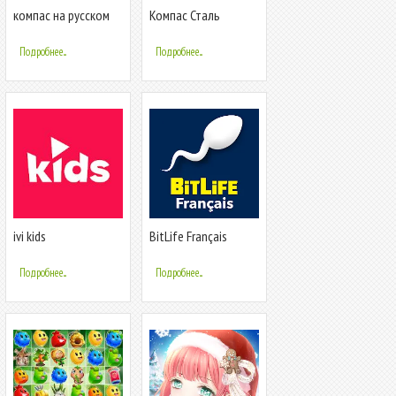
компас на русском
Компас Сталь
языке без
интернета gps
Подробнее...
Подробнее...
компас
ivi kids
BitLife Français
Подробнее...
Подробнее...