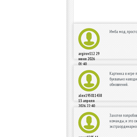
Имба мод, просто
argirov112
29
июня 2026
01:40
Картинка в игре 
буквально наводи
обновлений.
alex195011438
13 апреля
2026 22:40
Захотел попробов
команды, и это с
экстраординарног