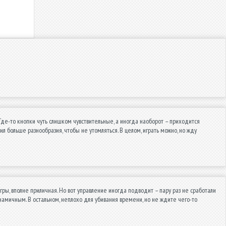
 Где-то кнопки чуть слишком чувствительные, а иногда наоборот – приходится
л больше разнообразия, чтобы не утомляться. В целом, играть можно, но жду
игры, вполне приличная. Но вот управление иногда подводит – пару раз не сработали
инамичным. В остальном, неплохо для убивания времени, но не ждите чего-то