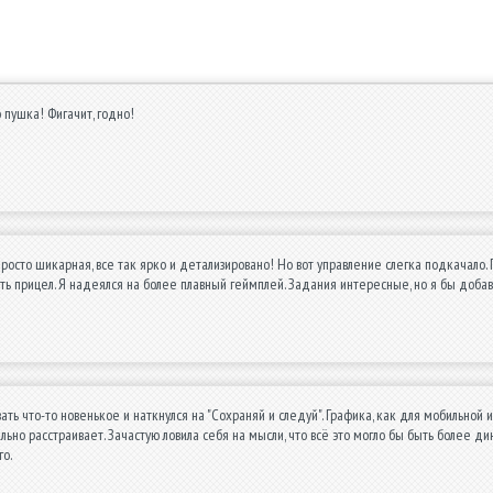
 пушка! Фигачит, годно!
просто шикарная, все так ярко и детализировано! Но вот управление слегка подкачало.
ть прицел. Я надеялся на более плавный геймплей. Задания интересные, но я бы добави
ать что-то новенькое и наткнулся на "Сохраняй и следуй". Графика, как для мобильной 
ильно расстраивает. Зачастую ловила себя на мысли, что всё это могло бы быть более д
о.