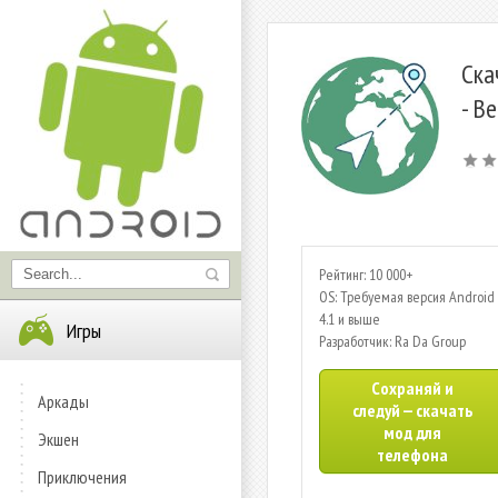
Ска
- В
Рейтинг: 10 000+
OS: Требуемая версия Android 
4.1 и выше
Игры
Разработчик: Ra Da Group
Сохраняй и
Аркады
следуй — скачать
мод для
Экшен
телефона
Приключения