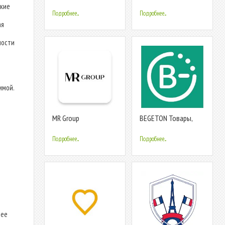
якие
Подробнее...
Подробнее...
ая
ности
ммой.
MR Group
BEGETON Товары,
услуги, работа,
справочник, скидки
Подробнее...
Подробнее...
лее