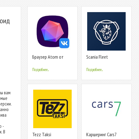
роид
Браузер Atom от
Scania Fleet
Mail.ru
Подробнее...
Подробнее...
мы вам
имые
ерсии.
манно
тива
 -
. В
Tezz Taksi
Каршеринг Cars7