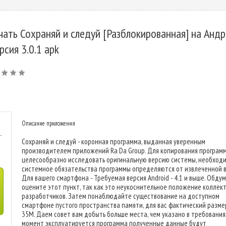
чать Сохраняй и следуй [Разблокированная] на Анд
ерсия 3.0.1 apk
Описание приложения
-
Сохраняй и следуй - коронная программа, выданная уверенным
производителем приложений Ra Da Group. Для копирования програм
целесообразно исследовать оригинальную версию системы, необход
системное обязательства программы определяются от извлеченной в
Для вашего смартфона - Требуемая версия Android - 4.1 и выше. Обду
оцените этот пункт, так как это неукоснительное положение коллек
разработчиков. Затем понаблюдайте существование на доступном
смартфоне пустого пространства памяти, для вас фактический размер
35M. Даем совет вам добыть больше места, чем указано в требованиях
момент эксплуатируется программа полученные данные будут