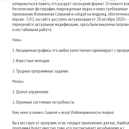
копироваться в память, что раздует последний формат. Отложите вс
бесполезные фотографии, поврежденные видео и невостребованные
приложения. Взломанная Сохраняй и следуй на Андроид, обеспеченн
версия - 3.0.1, на сайте доступно актуализация от 20 октября 2020 г. -
перекачайте актуальную модификацию, здесь были выкачены погреш
и нестабильная работа.
Плюсы:
1. Насыщенная графика, что шибко качественно гармонирует с програ
2. Известные мелодии.
3. Трудные программные задания.
Минусы:
1. Долгое управление.
2. Огромные системные потребности.
Кому нужно установить Сохраняй и следуй (Разблокированная) на Андроид
Вы в восторге от программ, итак текущее приложение для вас. Наибо
программа будет уместно тому, кто рассчитывает незабываемо и с