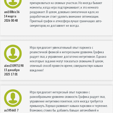
припарковаться на сложных участках. Но иногда бывают
моменты, когда игра подтормаживает, и это немного
раздражает. В целом, довольно симпатичная идея, но
ani100bis36
14 марта
разработчикам стоит уделить внимание оптимизации.
2026 00:48
Приятный графон и атмосфера лучше граничащих авто-
симуляторов, но доставляет не всегда.
Игра предлагает увлекательный опыт паркинга с
реалистичной физикой и интересными уровнями. Графика
радует глаз, а управление достаточно интуитивное. Однако
некоторые задания могут показаться сложными. В целом,
отличный способ провести время, совершенствуя навыки
alex150971198
13 декабря
вождения!
2025 17:01
Игра предлагает интересный опыт парковки с
разнообразными уровнями сложности. Графика радует глаз,
управление интуитивно понятное, хотя иногда требуется
привыкнуть. Хорошо развивает навыки парковки и терпение.
Возможно, стоило бы добавить больше автомобилей и
as395665
7