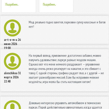
Подробнее...
Подробнее...
Мод реально годно залетел, парковки супер классные и багов
нет!
ar-t-e-m-a
26
июня 2026
19:00
На первый взгляд, приложение достаточно забавно, можно
получить удовольствие, паркуя разные модели машин.
Однако вот что меня немного раздражает — управление
иногда очень резко реагирует на нажатия, и это сбивает с
толку. С одной стороны, графика радует глаз, а с другой — не
alenchikua
31
марта 2026
хватает разнообразия миссий. Если бы исправили мелкие
22:48
недочёты, игра могла бы стать настоящим хитом!
Довольно интересно управлять автомобилем в тюменских
парках. Порой действительно увлекательно, когда удается