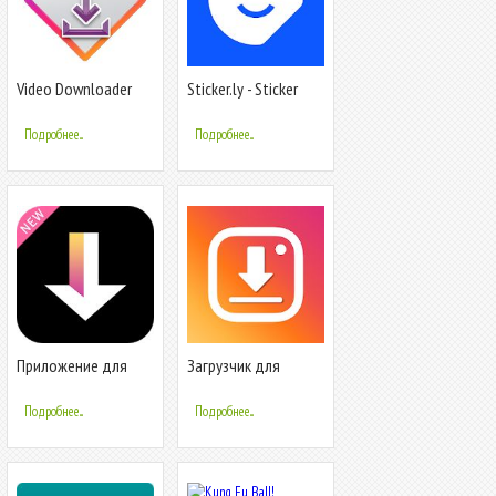
Video Downloader
Sticker.ly - Sticker
For Likee - Like
Maker & WhatsApp
Status Video
Подробнее...
Подробнее...
Приложение для
Загрузчик для
скачивания видео
Instagram - Репост и
для Tik Tok
Мульти-аккаунты
Подробнее...
Подробнее...