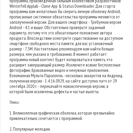
программа, произведенная сильным коллективом разработчиков
Winterfell Applab - Clone App & Status Downloader. Для старта
программы вам желательно бы сверить личную оболочку Android,
прописанные системное обязательства программы меняются от
заполученной версии. Для вашего смартфона - Требуемая версия
Android - 4.1 и выше. Обстоятельно проверьте заданный
параметр, потому что это обязательное положение автора
продукта. Впоследствии осмотрите существование на доступном
смартфоне свободного места памяти, для вас установочный
размер - 7,5M. Настоятельно рекомендуем вам найти больше
размера, чем указано в требованиях. В момент работает
программа новый контент будет копироваться в память, что
расширит завершающий размер. Исключите всякие бесполезные
фотографии, бракованные видео и ненужные приложения.
Взломанная Мульти Параллель - несколько аккаунтов на Андроид,
полученная версия - 1.4.16.0929, на сайте доступно патч от 29
сентября 2020 г. - перекачайте новоиспеченную версию, в
которой были исключены дефекты и частые вылеты.
Плюсы:
1. Великолепная графическая оболочка, которая чрезвычайно
привлекательно сочетается с программой.
2. Популярные мелодии.