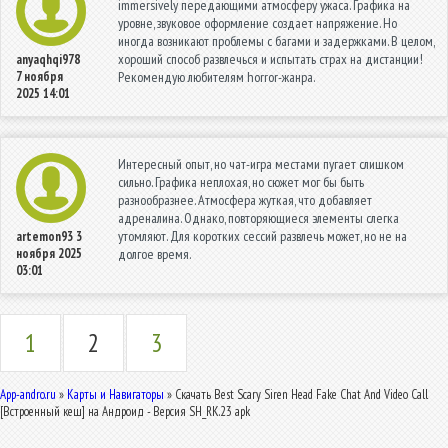
immersively передающими атмосферу ужаса. Графика на
уровне, звуковое оформление создает напряжение. Но
иногда возникают проблемы с багами и задержками. В целом,
хороший способ развлечься и испытать страх на дистанции!
anyaqhqi978
7 ноября
Рекомендую любителям horror-жанра.
2025 14:01
Интересный опыт, но чат-игра местами пугает слишком
сильно. Графика неплохая, но сюжет мог бы быть
разнообразнее. Атмосфера жуткая, что добавляет
адреналина. Однако, повторяющиеся элементы слегка
утомляют. Для коротких сессий развлечь может, но не на
artemon93
3
ноября 2025
долгое время.
03:01
1
2
3
App-andro.ru
»
Карты и Навигаторы
» Скачать Best Scary Siren Head Fake Chat And Video Call
[Встроенный кеш] на Андроид - Версия SH_RK.23 apk