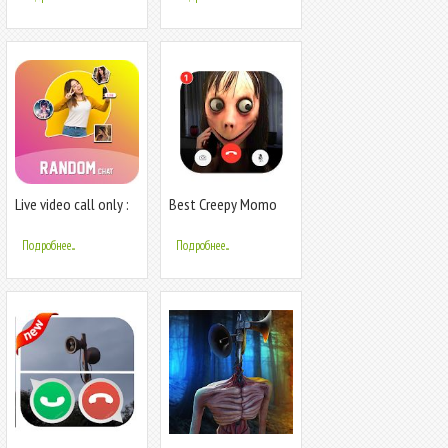
Live video call only :
Best Creepy Momo
girls random video
Fake Chat And Video
chat
Call
Подробнее...
Подробнее...