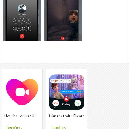
Live chat video call
fake chat with Elssa :
with strangers-
call & video - prank
Whatslive
Подробнее...
Подробнее...