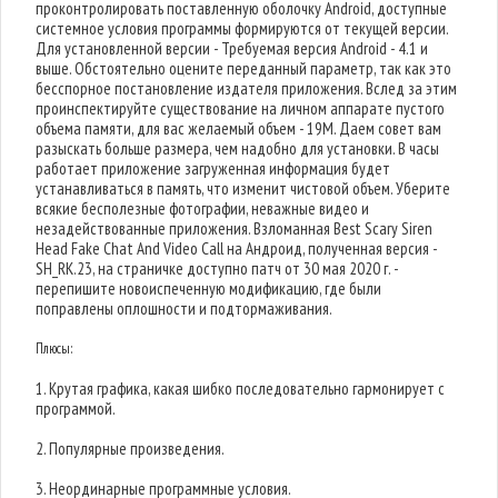
проконтролировать поставленную оболочку Android, доступные
системное условия программы формируются от текущей версии.
Для установленной версии - Требуемая версия Android - 4.1 и
выше. Обстоятельно оцените переданный параметр, так как это
бесспорное постановление издателя приложения. Вслед за этим
проинспектируйте существование на личном аппарате пустого
объема памяти, для вас желаемый объем - 19M. Даем совет вам
разыскать больше размера, чем надобно для установки. В часы
работает приложение загруженная информация будет
устанавливаться в память, что изменит чистовой объем. Уберите
всякие бесполезные фотографии, неважные видео и
незадействованные приложения. Взломанная Best Scary Siren
Head Fake Chat And Video Call на Андроид, полученная версия -
SH_RK.23, на страничке доступно патч от 30 мая 2020 г. -
перепишите новоиспеченную модификацию, где были
поправлены оплошности и подтормаживания.
Плюсы:
1. Крутая графика, какая шибко последовательно гармонирует с
программой.
2. Популярные произведения.
3. Неординарные программные условия.