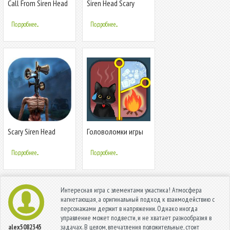
Call From Siren Head
Siren Head Scary
Prank simulation
Horror Forest Story
Подробнее...
Подробнее...
Scary Siren Head
Головоломки игры
Game Chapter 1 -
без интернета
Horror Adventure
Подробнее...
Подробнее...
Интересная игра с элементами ужастика! Атмосфера
нагнетающая, а оригинальный подход к взаимодействию с
персонажами держит в напряжении. Однако иногда
управление может подвести, и не хватает разнообразия в
задачах. В целом, впечатления положительные, стоит
alex5082345