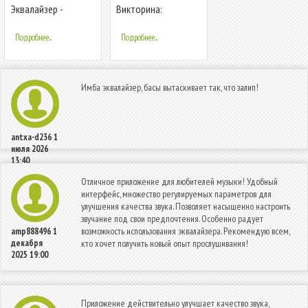
Эквалайзер -
Викторина:
усилитель басов и
Вопросы/Ответы
усилитель
Подробнее...
Подробнее...
громкости
Имба эквалайзер, басы вытаскивает так, что залип!
antxa-d236
1
июля 2026
13:40
Отличное приложение для любителей музыки! Удобный
интерфейс, множество регулируемых параметров для
улучшения качества звука. Позволяет насыщенно настроить
звучание под свои предпочтения. Особенно радует
возможность использования эквалайзера. Рекомендую всем,
amp888496
1
декабря
кто хочет получить новый опыт прослушивания!
2025 19:00
Приложение действительно улучшает качество звука,