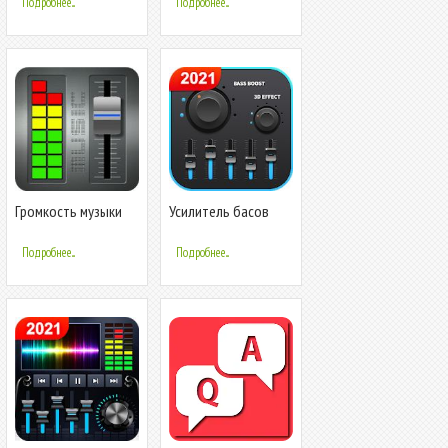
Подробнее...
Подробнее...
Усилитель баса
усилитель низких
Громкость музыки
Усилитель басов
Эквалайзер -
Усилитель баса
Подробнее...
Подробнее...