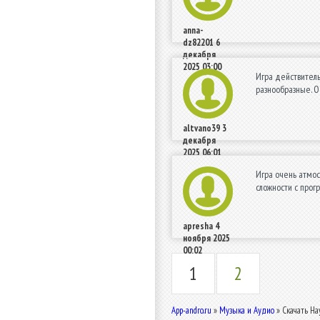
anna-
dz82201
6
декабря
2025 03:00
Игра действитель
разнообразные. О
altvano39
3
декабря
2025 06:01
Игра очень атмос
сложности с прог
apresha
4
ноября 2025
00:02
1
2
App-andro.ru
»
Музыка и Аудио
» Скачать Нау