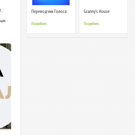
с.
Переводчик Голоса
Granny's House
т
при Телефонных
вым
Звонках
Подробнее...
Подробнее...