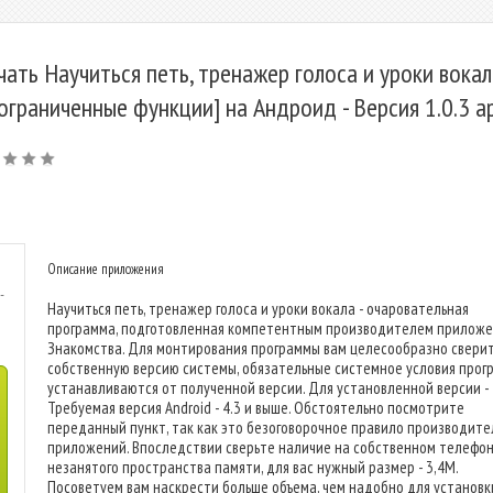
чать Научиться петь, тренажер голоса и уроки вокал
ограниченные функции] на Андроид - Версия 1.0.3 a
Описание приложения
-
Научиться петь, тренажер голоса и уроки вокала - очаровательная
программа, подготовленная компетентным производителем прилож
Знакомства. Для монтирования программы вам целесообразно свери
собственную версию системы, обязательные системное условия прог
устанавливаются от полученной версии. Для установленной версии -
Требуемая версия Android - 4.3 и выше. Обстоятельно посмотрите
переданный пункт, так как это безоговорочное правило производите
приложений. Впоследствии сверьте наличие на собственном телефо
незанятого пространства памяти, для вас нужный размер - 3,4M.
Посоветуем вам наскрести больше объема, чем надобно для установки