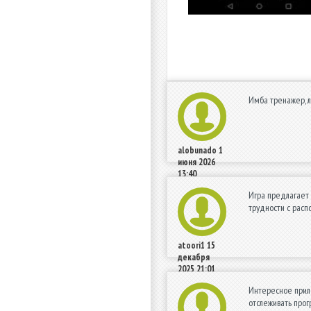
Имба тренажер, 
alobunado
1
июня 2026
13:40
Игра предлагает 
трудности с расп
atoori1
15
декабря
2025 21:01
Интересное прило
отслеживать прог