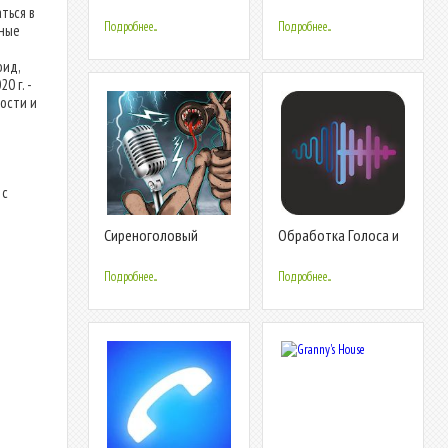
гитаре
Студия Вокала
ться в
Подробнее...
Подробнее...
бные
оид,
0 г. -
ости и
 с
Сиреноголовый
Обработка Голоса и
Изменитель Голоса
Редактор Голоса -
18+ Эффектов
Подробнее...
Подробнее...