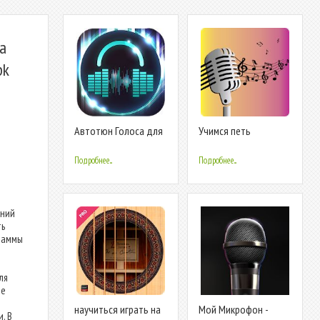
а
pk
Автотюн Голоса для
Учимся петь
Пения
Подробнее...
Подробнее...
ений
ть
раммы
ля
не
научиться играть на
Мой Микрофон -
. В