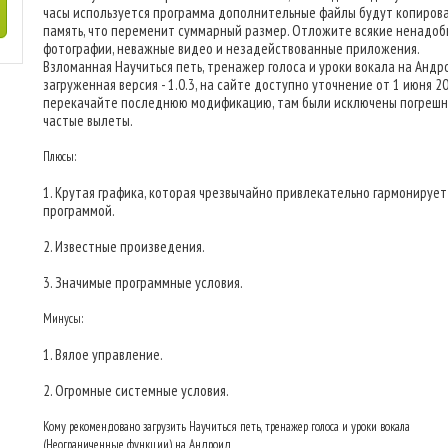
часы используется программа дополнительные файлы будут копирова
память, что переменит суммарный размер. Отложите всякие ненадо
фотографии, неважные видео и незадействованные приложения.
Взломанная Научиться петь, тренажер голоса и уроки вокала на Андр
загруженная версия - 1.0.3, на сайте доступно уточнение от 1 июня 202
перекачайте последнюю модификацию, там были исключены погрешн
частые вылеты.
Плюсы:
1. Крутая графика, которая чрезвычайно привлекательно гармонирует
программой.
2. Известные произведения.
3. Значимые программные условия.
Минусы:
1. Вялое управление.
2. Огромные системные условия.
Кому рекомендовано загрузить Научиться петь, тренажер голоса и уроки вокала
(Неограниченные функции) на Андроид