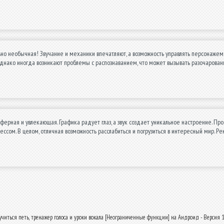
но необычная! Звучание и механики впечатляют, а возможность управлять персонажем 
днако иногда возникают проблемы с распознаванием, что может вызывать разочарование
ферная и увлекающая. Графика радует глаз, а звук создает уникальное настроение. Про
рессом. В целом, отличная возможность расслабиться и погрузиться в интересный мир. 
читься петь, тренажер голоса и уроки вокала [Неограниченные функции] на Андроид - Версия 1.