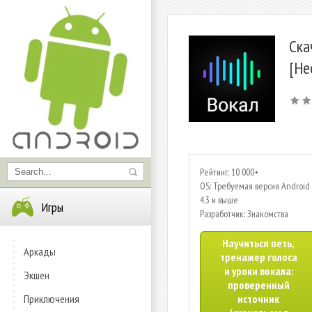
Ска
[Не
Рейтинг: 10 000+
OS: Требуемая версия Android 
4.3 и выше
Игры
Разработчик: Знакомства
Научиться петь,
Аркады
тренажер голоса
и уроки вокала:
Экшен
проверенный
Приключения
источник