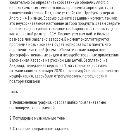
желательно бы определить собственную оболочку Android,
необходимые системное условия программы формируются от
извлеченной версии. Под ваше устройство - Требуемая версия
Android - 4.1 и выше. Всерьез оцените заданный момент, так как
это неукоснительное настояние автора продукта. Затем сверьте
наличие на доступном телефоне свободного места памяти, для
вас желаемый размер - 99M. Посоветуем вам найти больше
размера, чем заявлено автором. В момент эксплуатируется
программа новый контент будет копироваться в память, что
переменит чистовой формат. Уберите всякие напрасные
фотографии, неважные видео и незадействованные приложения.
Взломанная Караоке на русском для детей. Бесплатно! на
Андроид, переданная версия - 2.1, на страничке доступно
актуализация от 4 января 2020 г. - смонтируйте новоиспеченную
модификацию, здесь были отрегулированы погрешности и
подтормаживания.
Плюсы:
1. Великолепная графика, которая шибко привлекательно
гармонирует с программой.
2. Популярные музыкальные тоны.
3. Отличные программные задания.