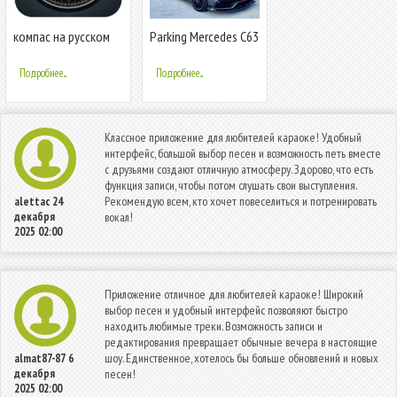
компас на русском
Parking Mercedes C63
языке без
AMG City Drive
интернета gps
Подробнее...
Подробнее...
компас
Классное приложение для любителей караоке! Удобный
интерфейс, большой выбор песен и возможность петь вместе
с друзьями создают отличную атмосферу. Здорово, что есть
функция записи, чтобы потом слушать свои выступления.
Рекомендую всем, кто хочет повеселиться и потренировать
alettac
24
декабря
вокал!
2025 02:00
Приложение отличное для любителей караоке! Широкий
выбор песен и удобный интерфейс позволяют быстро
находить любимые треки. Возможность записи и
редактирования превращает обычные вечера в настоящие
шоу. Единственное, хотелось бы больше обновлений и новых
almat87-87
6
декабря
песен!
2025 02:00