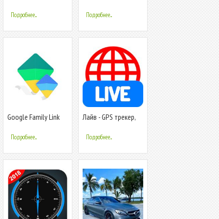
русском - Rugram
динамик ( Караоке
микрофон )
Подробнее...
Подробнее...
Google Family Link
Лайв - GPS трекер,
(для детей)
GPS поиск детей,
аудио, фото
Подробнее...
Подробнее...