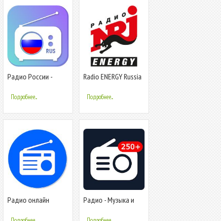
Радио России -
Radio ENERGY Russia
Radio FM Russia
(NRJ)
Подробнее...
Подробнее...
Радио онлайн
Радио - Музыка и
бесплатно слушать -
Радио Онлайн
React Radio FM
(Radio FM)
Подробнее...
Подробнее...