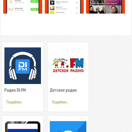
Радио DI.FM:
Детское радио
электронная музыка
бесплатно
Подробнее...
Подробнее...