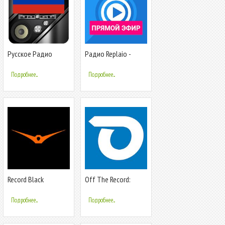
Русское Радио
Радио Replaio -
онлайн
Интернет Радио
Бесплатно
Подробнее...
Подробнее...
Record Black
Off The Record:
Ticket Lawyer
Подробнее...
Подробнее...