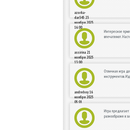
azorka-
dar345
23
ноября 2025
16:00
Интересное прило
впечатляют. Нас
assirina
21
ноября 2025
13:00
Отличная игра дл
инструментов. Ид
andreboy
16
ноября 2025
05:01
Игра предлагает 
разнообразия в з