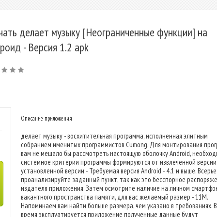
чать делает музыку [Неограниченные функции] на
роид - Версия 1.2 apk
Описание приложения
-
делает музыку - восхитительная программа, исполненная элитным
собранием именитых программистов Cumong. Для монтирования про
вам не мешало бы рассмотреть настоящую оболочку Android, необхо
системное критерии программы формируются от извлеченной версии
установленной версии - Требуемая версия Android - 4.1 и выше. Всерье
проанализируйте заданный пункт, так как это бесспорное распоряж
издателя приложения. Затем осмотрите наличие на личном смартфо
вакантного пространства памяти, для вас желаемый размер - 11M.
Напоминаем вам найти больше размера, чем указано в требованиях. В
время эксплуатируется приложение полученные данные будут