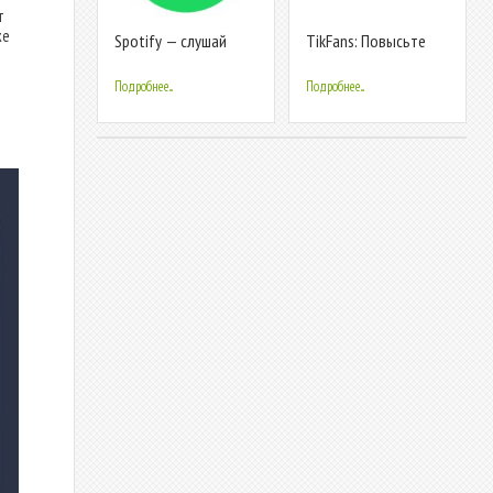
т
же
Spotify — слушай
TikFans: Повысьте
музыку
подписчиков и
лайков на TikTok
Подробнее...
Подробнее...