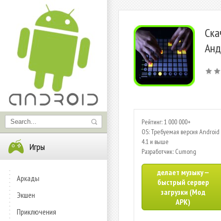
Ска
Анд
Рейтинг: 1 000 000+
OS: Требуемая версия Android 
4.1 и выше
Игры
Разработчик: Cumong
делает музыку —
Аркады
быстрый сервер
загрузки (Мод
Экшен
APK)
Приключения