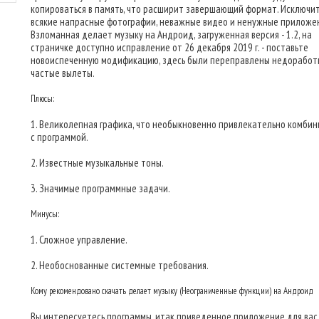
копироваться в память, что расширит завершающий формат. Исключи
всякие напрасные фотографии, неважные видео и ненужные приложен
Взломанная делает музыку на Андроид, загруженная версия - 1.2, на
страничке доступно исправление от 26 декабря 2019 г. - поставьте
новоиспеченную модификацию, здесь были переправлены недоработ
частые вылеты.
Плюсы:
1. Великолепная графика, что необыкновенно привлекательно комби
с программой.
2. Известные музыкальные тоны.
3. Значимые программные задачи.
Минусы:
1. Сложное управление.
2. Необоснованные системные требования.
Кому рекомендовано скачать делает музыку (Неограниченные функции) на Андроид
Вы интересуетесь программы, итак приведенное приложение для вас.