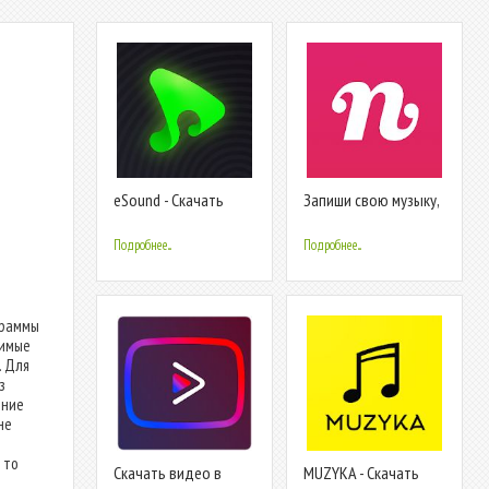
eSound - Скачать
Запиши свою музыку,
бесплатно mp3
спой! nana
музыку
Подробнее...
Подробнее...
граммы
димые
. Для
з
ение
не
 то
Скачать видео в
MUZYKA - Скачать